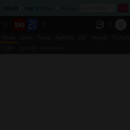
Affitta
Acquista
News
Sport
Focus
Agenda
LAC
People
TioTalk
TICINO
SVIZZERA
DAL MONDO