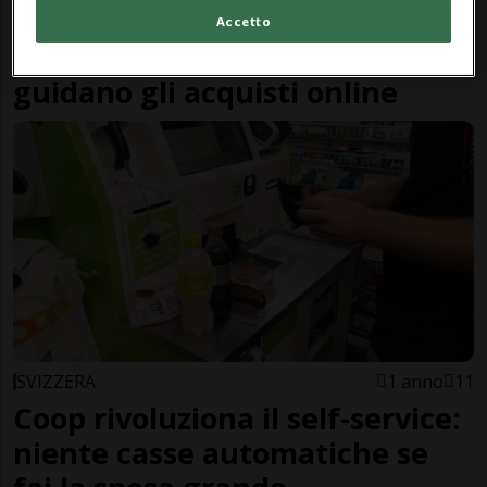
SVIZZERA
11 mesi
Accetto
Quando le spese di spedizione
guidano gli acquisti online
SVIZZERA
1 anno
11
Coop rivoluziona il self-service:
niente casse automatiche se