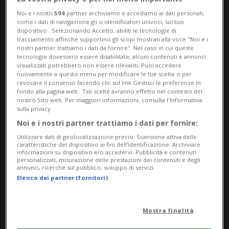
Noi e i nostri
594
partner archiviamo e accediamo ai dati personali,
come i dati di navigazione gli o identificatori univoci, sul tuo
dispositivo . Selezionando Accetto, abiliti le tecnologie di
tracciamento affinché supportino gli scopi mostrati alla voce "Noi e i
nostri partner trattiamo i dati da fornire". Nel caso in cui queste
GERMANIA
2 mesi
4
10
tecnologie dovessero essere disabilitate, alcuni contenuti e annunci
Paura a Francoforte, collassa il
visualizzati potrebbero non essere rilevanti. Puoi accedere
nuovamente a questo menu per modificare le tue scelte o per
carrello di un 787: lavoratori
revocare il consenso facendo clic sul link Gestisci le preferenze in
fondo alla pagina web.. Tali scelte avranno effetto nel contesto del
feriti
nostro Sito web. Per maggiori informazioni, consulta l'Informativa
sulla privacy.
Noi e i nostri partner trattiamo i dati per fornire:
Utilizzare dati di geolocalizzazione precisi. Scansione attiva delle
caratteristiche del dispositivo ai fini dell’identificazione. Archiviare
informazioni su dispositivo e/o accedervi. Pubblicità e contenuti
personalizzati, misurazione delle prestazioni dei contenuti e degli
annunci, ricerche sul pubblico, sviluppo di servizi.
Elenco dei partner (fornitori)
Mostra finalità