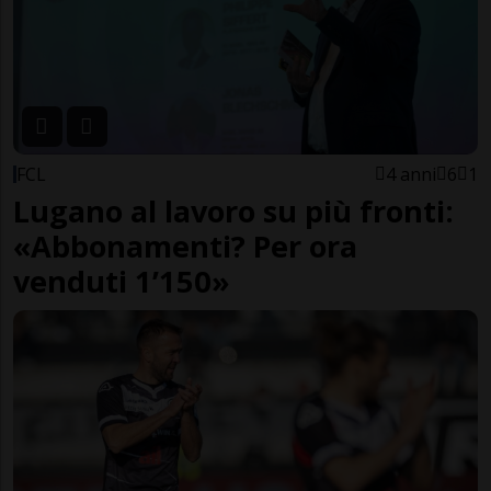
FCL
4 anni
6
1
Lugano al lavoro su più fronti:
«Abbonamenti? Per ora
venduti 1’150»