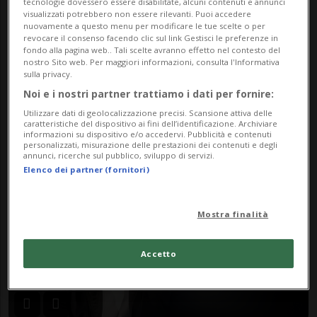
tecnologie dovessero essere disabilitate, alcuni contenuti e annunci
visualizzati potrebbero non essere rilevanti. Puoi accedere
nuovamente a questo menu per modificare le tue scelte o per
revocare il consenso facendo clic sul link Gestisci le preferenze in
fondo alla pagina web.. Tali scelte avranno effetto nel contesto del
nostro Sito web. Per maggiori informazioni, consulta l'Informativa
sulla privacy.
Noi e i nostri partner trattiamo i dati per fornire:
SUPER LEAGUE
7 mesi
3
2
Utilizzare dati di geolocalizzazione precisi. Scansione attiva delle
Alessandro Mangiarratti futuro
caratteristiche del dispositivo ai fini dell’identificazione. Archiviare
informazioni su dispositivo e/o accedervi. Pubblicità e contenuti
direttore sportivo dello Zurigo?
personalizzati, misurazione delle prestazioni dei contenuti e degli
annunci, ricerche sul pubblico, sviluppo di servizi.
Elenco dei partner (fornitori)
Mostra finalità
Accetto