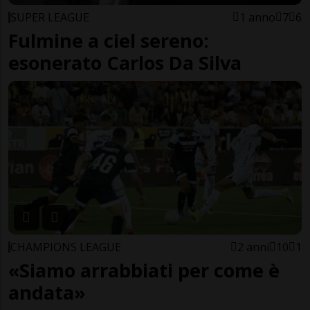
SUPER LEAGUE
1 anno
7
6
Fulmine a ciel sereno:
esonerato Carlos Da Silva
CHAMPIONS LEAGUE
2 anni
10
1
«Siamo arrabbiati per come è
andata»