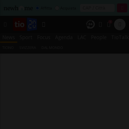
Affitta
Acquista
1
News
Sport
Focus
Agenda
LAC
People
TioTalk
TICINO
SVIZZERA
DAL MONDO