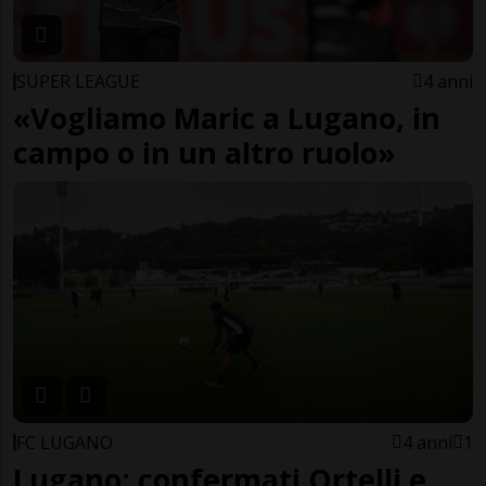
SUPER LEAGUE
4 anni
«Vogliamo Maric a Lugano, in
campo o in un altro ruolo»
FC LUGANO
4 anni
1
Lugano: confermati Ortelli e