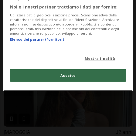
Noi e i nostri partner trattiamo i dati per fornire:
Utilizzare dati di geolocalizzazione precisi. Scansione attiva delle
caratteristiche del dispositivo ai fini dell’identificazione. Archiviare
informazioni su dispositivo e/o accedervi. Pubblicità e contenuti
personalizzati, misurazione delle prestazioni dei contenuti e degli
CANTONE
1 anno
1
annunci, ricerche sul pubblico, sviluppo di servizi.
Il più grande casting di canto in
Elenco dei partner (fornitori)
Svizzera al Mercato Resega
Mostra finalità
Accetto
MAROGGIA
2 anni