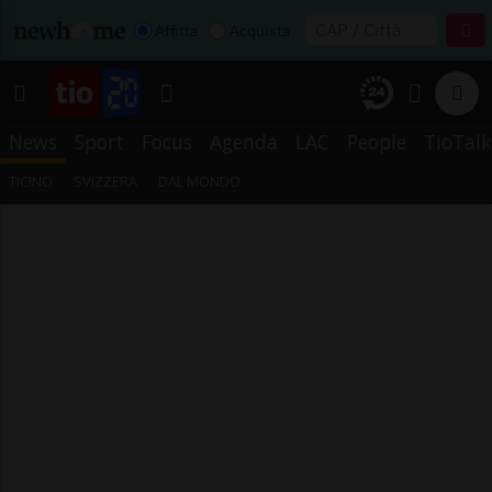
Affitta
Acquista
News
Sport
Focus
Agenda
LAC
People
TioTalk
TICINO
SVIZZERA
DAL MONDO