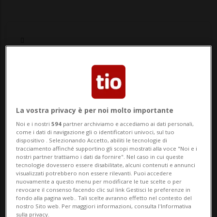
Notizie su Canto
La vostra privacy è per noi molto importante
Segui le notizie e gli approfondimenti su
Noi e i nostri
594
partner archiviamo e accediamo ai dati personali,
Canto.
come i dati di navigazione gli o identificatori univoci, sul tuo
dispositivo . Selezionando Accetto, abiliti le tecnologie di
tracciamento affinché supportino gli scopi mostrati alla voce "Noi e i
nostri partner trattiamo i dati da fornire". Nel caso in cui queste
tecnologie dovessero essere disabilitate, alcuni contenuti e annunci
visualizzati potrebbero non essere rilevanti. Puoi accedere
nuovamente a questo menu per modificare le tue scelte o per
revocare il consenso facendo clic sul link Gestisci le preferenze in
fondo alla pagina web.. Tali scelte avranno effetto nel contesto del
nostro Sito web. Per maggiori informazioni, consulta l'Informativa
sulla privacy.