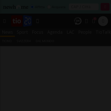
Affitta
Acquista
1
News
Sport
Focus
Agenda
LAC
People
TioTalk
TICINO
SVIZZERA
DAL MONDO