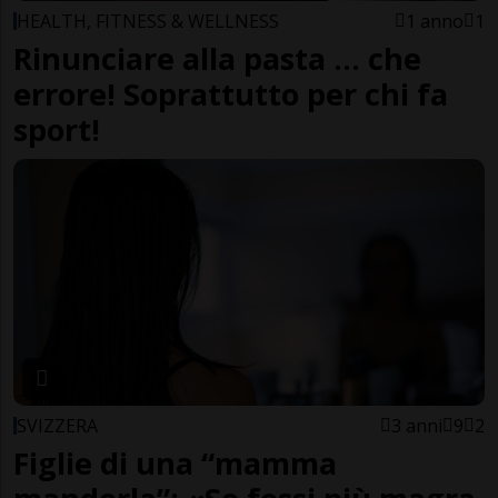
HEALTH, FITNESS & WELLNESS
1 anno
1
Rinunciare alla pasta … che
errore! Soprattutto per chi fa
sport!
SVIZZERA
3 anni
9
2
Figlie di una “mamma