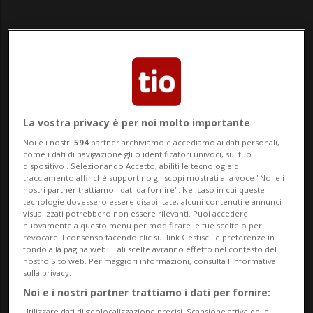
Notizie su Calorie
La vostra privacy è per noi molto importante
Noi e i nostri
594
partner archiviamo e accediamo ai dati personali,
come i dati di navigazione gli o identificatori univoci, sul tuo
dispositivo . Selezionando Accetto, abiliti le tecnologie di
Segui le notizie e gli approfondimenti su
tracciamento affinché supportino gli scopi mostrati alla voce "Noi e i
Calorie.
nostri partner trattiamo i dati da fornire". Nel caso in cui queste
tecnologie dovessero essere disabilitate, alcuni contenuti e annunci
visualizzati potrebbero non essere rilevanti. Puoi accedere
nuovamente a questo menu per modificare le tue scelte o per
revocare il consenso facendo clic sul link Gestisci le preferenze in
fondo alla pagina web.. Tali scelte avranno effetto nel contesto del
nostro Sito web. Per maggiori informazioni, consulta l'Informativa
sulla privacy.
Noi e i nostri partner trattiamo i dati per fornire:
Utilizzare dati di geolocalizzazione precisi. Scansione attiva delle