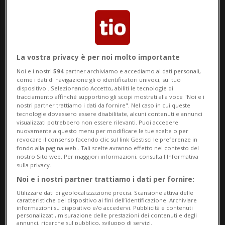
La vostra privacy è per noi molto importante
Noi e i nostri
594
partner archiviamo e accediamo ai dati personali,
come i dati di navigazione gli o identificatori univoci, sul tuo
Notizie su Billionaire
dispositivo . Selezionando Accetto, abiliti le tecnologie di
tracciamento affinché supportino gli scopi mostrati alla voce "Noi e i
nostri partner trattiamo i dati da fornire". Nel caso in cui queste
tecnologie dovessero essere disabilitate, alcuni contenuti e annunci
Segui le notizie e gli approfondimenti su
visualizzati potrebbero non essere rilevanti. Puoi accedere
nuovamente a questo menu per modificare le tue scelte o per
Billionaire.
revocare il consenso facendo clic sul link Gestisci le preferenze in
fondo alla pagina web.. Tali scelte avranno effetto nel contesto del
nostro Sito web. Per maggiori informazioni, consulta l'Informativa
sulla privacy.
Noi e i nostri partner trattiamo i dati per fornire:
Utilizzare dati di geolocalizzazione precisi. Scansione attiva delle
caratteristiche del dispositivo ai fini dell’identificazione. Archiviare
informazioni su dispositivo e/o accedervi. Pubblicità e contenuti
personalizzati, misurazione delle prestazioni dei contenuti e degli
annunci, ricerche sul pubblico, sviluppo di servizi.