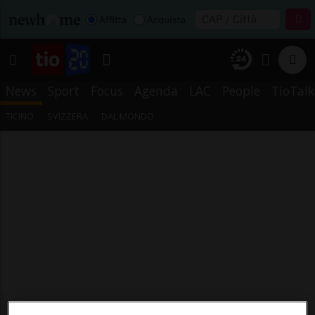
Affitta
Acquista
News
Sport
Focus
Agenda
LAC
People
TioTalk
TICINO
SVIZZERA
DAL MONDO