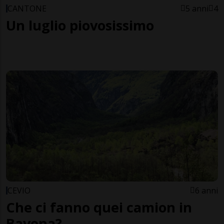
CANTONE
5 anni
4
Un luglio piovosissimo
CEVIO
6 anni
Che ci fanno quei camion in
Bavona?