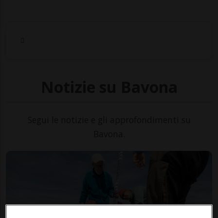
Notizie su Bavona
Segui le notizie e gli approfondimenti su
Bavona.