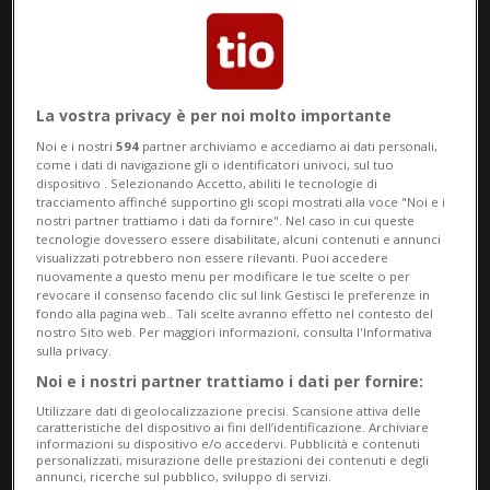
VAL BAVONA
11 mesi
22
12
La vostra privacy è per noi molto importante
«Tra cinque anni non ci sarà
Noi e i nostri
594
partner archiviamo e accediamo ai dati personali,
come i dati di navigazione gli o identificatori univoci, sul tuo
più niente»
dispositivo . Selezionando Accetto, abiliti le tecnologie di
tracciamento affinché supportino gli scopi mostrati alla voce "Noi e i
nostri partner trattiamo i dati da fornire". Nel caso in cui queste
tecnologie dovessero essere disabilitate, alcuni contenuti e annunci
visualizzati potrebbero non essere rilevanti. Puoi accedere
nuovamente a questo menu per modificare le tue scelte o per
revocare il consenso facendo clic sul link Gestisci le preferenze in
fondo alla pagina web.. Tali scelte avranno effetto nel contesto del
nostro Sito web. Per maggiori informazioni, consulta l'Informativa
sulla privacy.
Noi e i nostri partner trattiamo i dati per fornire:
Utilizzare dati di geolocalizzazione precisi. Scansione attiva delle
caratteristiche del dispositivo ai fini dell’identificazione. Archiviare
informazioni su dispositivo e/o accedervi. Pubblicità e contenuti
personalizzati, misurazione delle prestazioni dei contenuti e degli
MAGGIA
1 anno
annunci, ricerche sul pubblico, sviluppo di servizi.