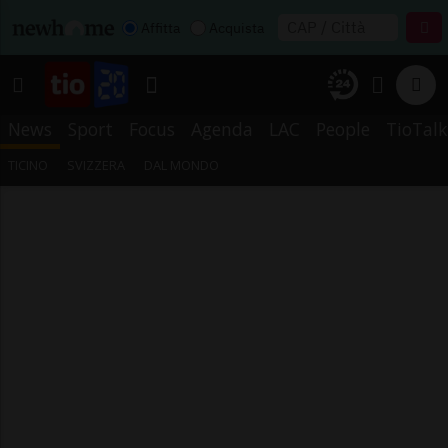
Affitta
Acquista
News
Sport
Focus
Agenda
LAC
People
TioTalk
TICINO
SVIZZERA
DAL MONDO