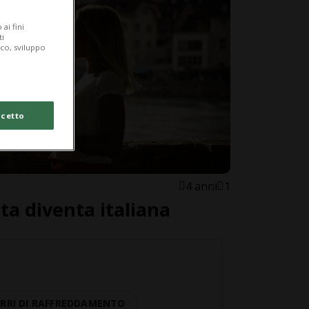
ai fini
ti
ico, sviluppo
cetto
4 anni
1
tta diventa italiana
RRI DI RAFFREDDAMENTO