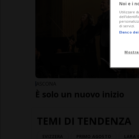
Noi e i n
Utilizzare d
dell’identif
personalizz
di servizi.
Elenco dei
Mostra
ASCONA
È solo un nuovo inizio
TEMI DI TENDENZA
SVIZZERA
PRIMO AGOSTO
LARA 