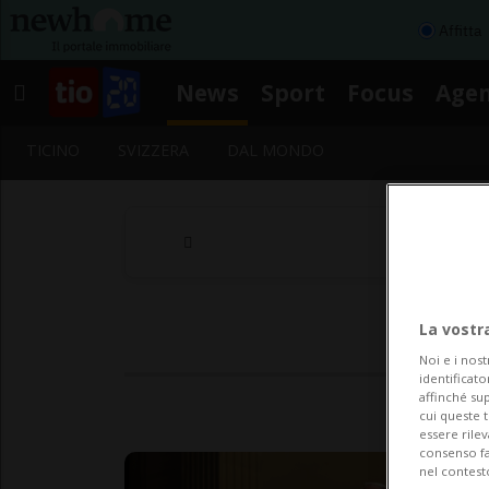
Affitta
News
Sport
Focus
Age
TICINO
SVIZZERA
DAL MONDO
La vostr
Noi e i nost
identificato
affinché sup
cui queste 
essere rile
consenso fac
nel contest