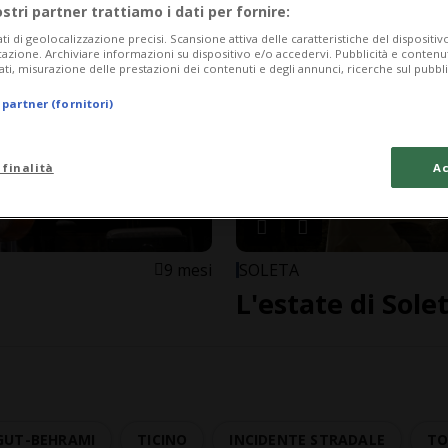
ostri partner trattiamo i dati per fornire:
ati di geolocalizzazione precisi. Scansione attiva delle caratteristiche del dispositivo 
icazione. Archiviare informazioni su dispositivo e/o accedervi. Pubblicità e contenu
ati, misurazione delle prestazioni dei contenuti e degli annunci, ricerche sul pubbl
 partner (fornitori)
 finalità
Ac
9 mesi
SOLETA
L'estate di Sole
GUT-BEHRAMI
TICINO
INCIDENTE STRADALE
TO