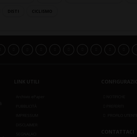
DISTI
CICLISMO
LINK UTILI
CONFIGURAZI
Archivio ePaper
NOTIFICHE
i
PUBBLICITÀ
PREFERITI
IMPRESSUM
PROFILO UTENT
DISCLAIMER
CONTATTACI
SEGNALACI