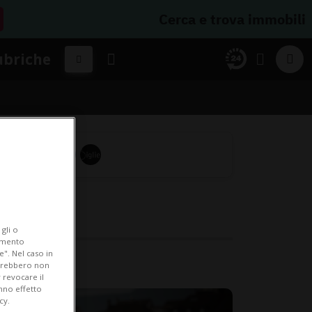
Cerca e trova immobili
ubriche
gli o
iamento
e". Nel caso in
potrebbero non
 revocare il
anno effetto
cy.