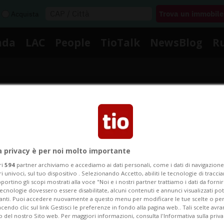
Acquista
nda
LAC
People
TioTalk
NewsBlog
R
Segnalaci
Notizie su Barocco
a privacy è per noi molto importante
ri
594
partner archiviamo e accediamo ai dati personali, come i dati di navigazione 
ri univoci, sul tuo dispositivo . Selezionando Accetto, abiliti le tecnologie di tracc
portino gli scopi mostrati alla voce "Noi e i nostri partner trattiamo i dati da fornir
Segui le notizie e gli approfondimenti su Barocco.
tecnologie dovessero essere disabilitate, alcuni contenuti e annunci visualizzati 
vanti. Puoi accedere nuovamente a questo menu per modificare le tue scelte o per
endo clic sul link Gestisci le preferenze in fondo alla pagina web.. Tali scelte avr
o del nostro Sito web. Per maggiori informazioni, consulta l'Informativa sulla priva