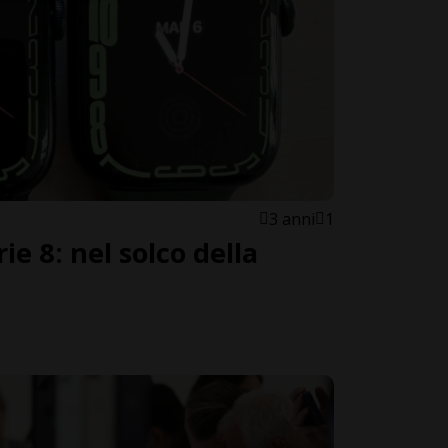
3 anni
1
e 8: nel solco della