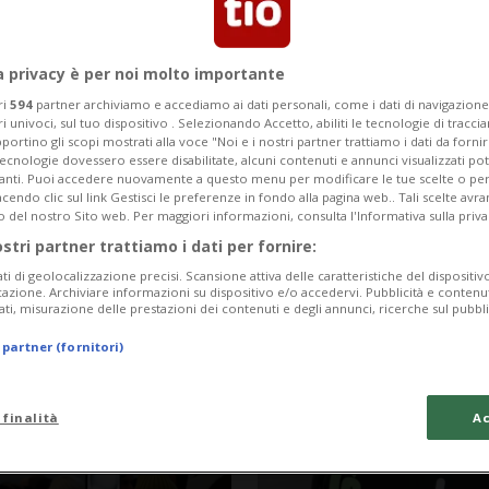
a privacy è per noi molto importante
ri
594
partner archiviamo e accediamo ai dati personali, come i dati di navigazione 
ri univoci, sul tuo dispositivo . Selezionando Accetto, abiliti le tecnologie di tracc
portino gli scopi mostrati alla voce "Noi e i nostri partner trattiamo i dati da fornir
tecnologie dovessero essere disabilitate, alcuni contenuti e annunci visualizzati 
vanti. Puoi accedere nuovamente a questo menu per modificare le tue scelte o per
endo clic sul link Gestisci le preferenze in fondo alla pagina web.. Tali scelte avr
o del nostro Sito web. Per maggiori informazioni, consulta l'Informativa sulla priva
ostri partner trattiamo i dati per fornire:
ati di geolocalizzazione precisi. Scansione attiva delle caratteristiche del dispositivo 
10 mesi
TECNOLOGIA
icazione. Archiviare informazioni su dispositivo e/o accedervi. Pubblicità e contenu
ati, misurazione delle prestazioni dei contenuti e degli annunci, ricerche sul pubbl
non è una
iPhone Air: la st
 partner (fornitori)
ene anche così)
miglior iPhone 
 finalità
Ac