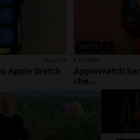
FOTO
5 anni
3
CANTONE
su Apple Watch
AppleWatch Serie
che...