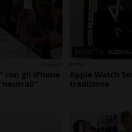
FOTO
2 anni
1
APPLE
 con gli iPhone
Apple Watch Seri
 “neutrali”
tradizione