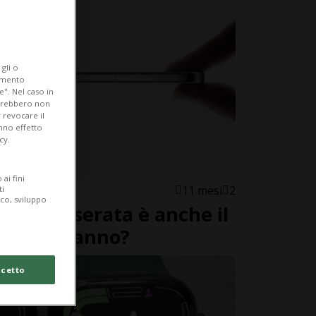
gli o
iamento
e". Nel caso in
potrebbero non
 revocare il
anno effetto
cy.
ai fini
11 mesi
2
ti
ico, sviluppo
ar della serata è anche il
di quest’anno?
cetto