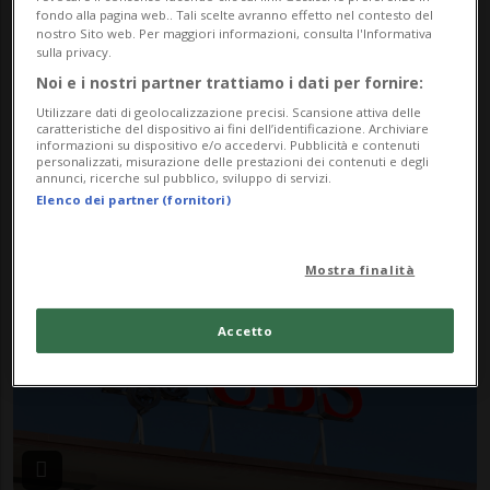
fondo alla pagina web.. Tali scelte avranno effetto nel contesto del
nostro Sito web. Per maggiori informazioni, consulta l'Informativa
sulla privacy.
Noi e i nostri partner trattiamo i dati per fornire:
Utilizzare dati di geolocalizzazione precisi. Scansione attiva delle
caratteristiche del dispositivo ai fini dell’identificazione. Archiviare
informazioni su dispositivo e/o accedervi. Pubblicità e contenuti
SVIZZERA / STATI UNITI
4 gior
2
15
personalizzati, misurazione delle prestazioni dei contenuti e degli
annunci, ricerche sul pubblico, sviluppo di servizi.
UBS, multe per 145 milioni di
Elenco dei partner (fornitori)
dollari negli Usa
Mostra finalità
Accetto