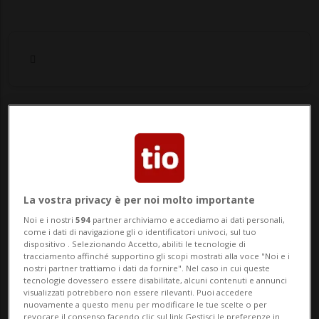
Notizie su
Antiriciclaggio
La vostra privacy è per noi molto importante
Segui le notizie e gli approfondimenti su
Antiriciclaggio.
Noi e i nostri
594
partner archiviamo e accediamo ai dati personali,
come i dati di navigazione gli o identificatori univoci, sul tuo
dispositivo . Selezionando Accetto, abiliti le tecnologie di
tracciamento affinché supportino gli scopi mostrati alla voce "Noi e i
nostri partner trattiamo i dati da fornire". Nel caso in cui queste
tecnologie dovessero essere disabilitate, alcuni contenuti e annunci
visualizzati potrebbero non essere rilevanti. Puoi accedere
nuovamente a questo menu per modificare le tue scelte o per
revocare il consenso facendo clic sul link Gestisci le preferenze in