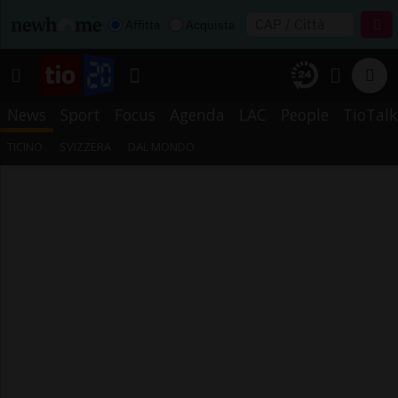
Affitta
Acquista
News
Sport
Focus
Agenda
LAC
People
TioTalk
TICINO
SVIZZERA
DAL MONDO