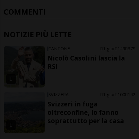
COMMENTI
NOTIZIE PIÙ LETTE
CANTONE
1 gior
149
379
Nicolò Casolini lascia la
RSI
SVIZZERA
1 gior
100
142
Svizzeri in fuga
oltreconfine, lo fanno
soprattutto per la casa