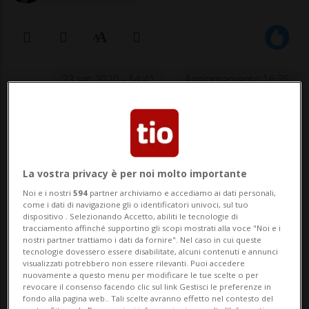
23 set 2020 - 14:41
Aggiornamento 16:35
La vostra privacy è per noi molto importante
Noi e i nostri
594
partner archiviamo e accediamo ai dati personali,
come i dati di navigazione gli o identificatori univoci, sul tuo
dispositivo . Selezionando Accetto, abiliti le tecnologie di
CALCIO: Risultati e classifiche
tracciamento affinché supportino gli scopi mostrati alla voce "Noi e i
nostri partner trattiamo i dati da fornire". Nel caso in cui queste
tecnologie dovessero essere disabilitate, alcuni contenuti e annunci
Nelle ultime ore Haris Seferovic sarebbe
visualizzati potrebbero non essere rilevanti. Puoi accedere
nuovamente a questo menu per modificare le tue scelte o per
finito nel mirino del Tottenham di José
revocare il consenso facendo clic sul link Gestisci le preferenze in
fondo alla pagina web.. Tali scelte avranno effetto nel contesto del