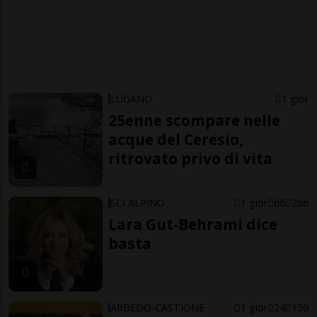
LUGANO
1 gior
25enne scompare nelle
acque del Ceresio,
ritrovato privo di vita
SCI ALPINO
1 gior
66
286
Lara Gut-Behrami dice
basta
ARBEDO-CASTIONE
1 gior
24
159