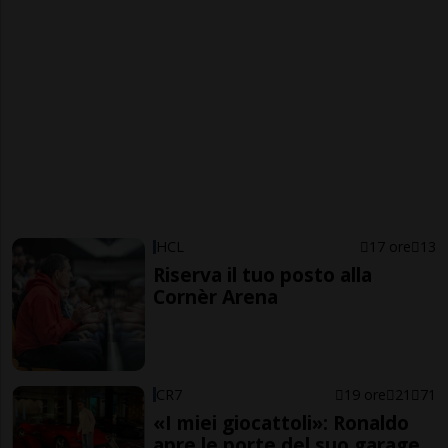
HCL
17 ore
13
Riserva il tuo posto alla
Cornèr Arena
CR7
19 ore
21
71
«I miei giocattoli»: Ronaldo
apre le porte del suo garage