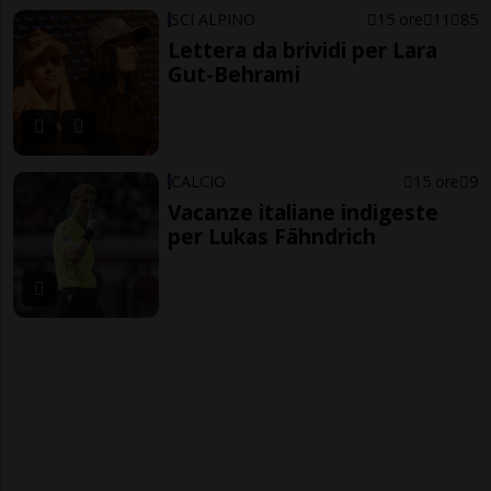
SCI ALPINO
15 ore
11
85
Lettera da brividi per Lara
Gut-Behrami
CALCIO
15 ore
9
Vacanze italiane indigeste
per Lukas Fähndrich