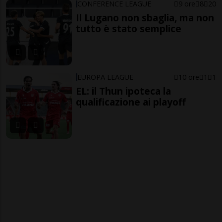
CONFERENCE LEAGUE
9 ore
8
20
Il Lugano non sbaglia, ma non
tutto è stato semplice
EUROPA LEAGUE
10 ore
1
1
EL: il Thun ipoteca la
qualificazione ai playoff