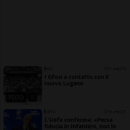
HCL
11 ore
12
I tifosi a contatto con il
nuovo Lugano
FOTO
UEFA
14 ore
21
L'Uefa conferma: «Persa
fiducia in Infantino, non lo