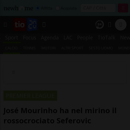
Affitta
Acquista
s
Sport
Focus
Agenda
LAC
People
TioTalk
New
CALCIO
TENNIS
MOTORI
ALTRI SPORT
SESTO UOMO
MONDI
PREMIER LEAGUE
José Mourinho ha nel mirino il
rossocrociato Seferovic