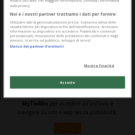
Mourinho. Stando al quotidiano sportivo
nostro Sito web. Per maggiori informazioni, consulta l'Informativa
sulla privacy.
portoghese "Record", lo Special One
Noi e i nostri partner trattiamo i dati per fornire:
vorrebbe infatti ottenere il prestito
Utilizzare dati di geolocalizzazione precisi. Scansione attiva delle
caratteristiche del dispositivo ai fini dell’identificazione. Archiviare
dell'attaccante rossocrociato - in forza al
informazioni su dispositivo e/o accedervi. Pubblicità e contenuti
personalizzati, misurazione delle prestazioni dei contenuti e degli
annunci, ricerche sul pubblico, sviluppo di servizi.
Benf...
Elenco dei partner (fornitori)
🔐 Sblocca il nostro archivio
Mostra finalità
esclusivo!
Accetto
Sottoscrivi un abbonamento
Archivio
per
leggere questo articolo, oppure scegli
MyTioAbo
per accedere all'archivio e
navigare su sito e app senza pubblicità.
ACCEDI