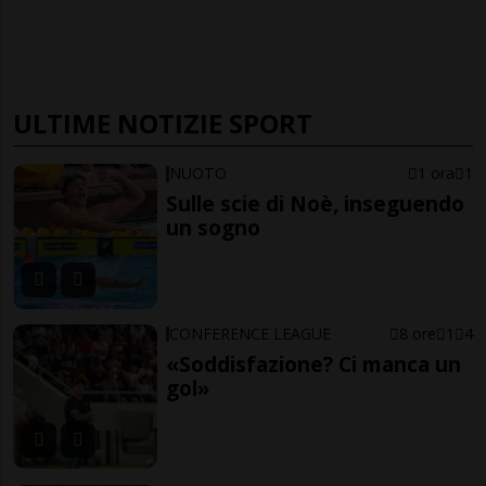
ULTIME NOTIZIE SPORT
NUOTO
1 ora
1
Sulle scie di Noè, inseguendo
un sogno
CONFERENCE LEAGUE
8 ore
1
4
«Soddisfazione? Ci manca un
gol»