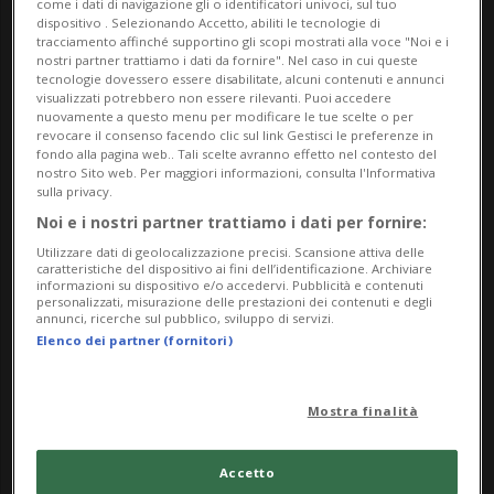
come i dati di navigazione gli o identificatori univoci, sul tuo
cinquant’anni di architettura ticinese attraverso
dispositivo . Selezionando Accetto, abiliti le tecnologie di
tracciamento affinché supportino gli scopi mostrati alla voce "Noi e i
cento edifici selezionati per il loro interesse dal
nostri partner trattiamo i dati da fornire". Nel caso in cui queste
tecnologie dovessero essere disabilitate, alcuni contenuti e annunci
punto di vista costruttivo.
visualizzati potrebbero non essere rilevanti. Puoi accedere
nuovamente a questo menu per modificare le tue scelte o per
revocare il consenso facendo clic sul link Gestisci le preferenze in
Pino Musi. Continuum
fondo alla pagina web.. Tali scelte avranno effetto nel contesto del
nostro Sito web. Per maggiori informazioni, consulta l'Informativa
Concepita come un progetto site-specific,
sulla privacy.
l’esposizione presenta una selezione di fotografie
Noi e i nostri partner trattiamo i dati per fornire:
in bianco e nero che indagano forma, materia e
Utilizzare dati di geolocalizzazione precisi. Scansione attiva delle
caratteristiche del dispositivo ai fini dell’identificazione. Archiviare
percezione dello spazio.
informazioni su dispositivo e/o accedervi. Pubblicità e contenuti
personalizzati, misurazione delle prestazioni dei contenuti e degli
annunci, ricerche sul pubblico, sviluppo di servizi.
Installazione “Sleipnir e il Labirinto di Porte”
Elenco dei partner (fornitori)
Nell’atrium del Teatro dell’architettura Mendrisio,
l’installazione si compone di tre elementi: la porta,
Mostra finalità
il labirinto e Sleipnir, scultura iconica di Duilio
Forte.
Accetto