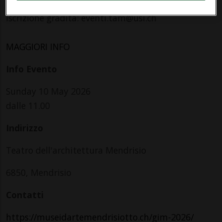
Iscrizione gradita: eventi.tam@usi.ch
MAGGIORI INFO
Info Evento
Sunday 10 May 2026
dalle 11.00
Indirizzo
Teatro dell'architettura Mendrisio
6850, Mendrisio
Contatti
https://museidartemendrisiotto.ch/gim-2026/