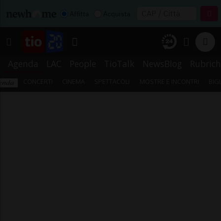
Affitta
Acquista
Agenda
LAC
People
TioTalk
NewsBlog
Rubrich
CONCERTI
CINEMA
SPETTACOLI
MOSTRE E INCONTRI
BIG