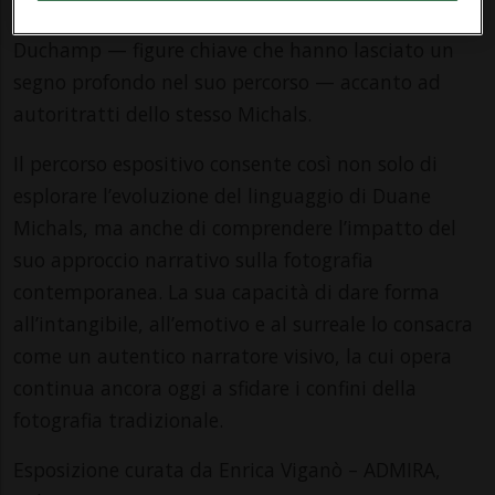
artisti come Joseph Cornell, Andy Warhol e Marcel
Duchamp — figure chiave che hanno lasciato un
segno profondo nel suo percorso — accanto ad
autoritratti dello stesso Michals.
Il percorso espositivo consente così non solo di
esplorare l’evoluzione del linguaggio di Duane
Michals, ma anche di comprendere l’impatto del
suo approccio narrativo sulla fotografia
contemporanea. La sua capacità di dare forma
all’intangibile, all’emotivo e al surreale lo consacra
come un autentico narratore visivo, la cui opera
continua ancora oggi a sfidare i confini della
fotografia tradizionale.
Esposizione curata da Enrica Viganò – ADMIRA,