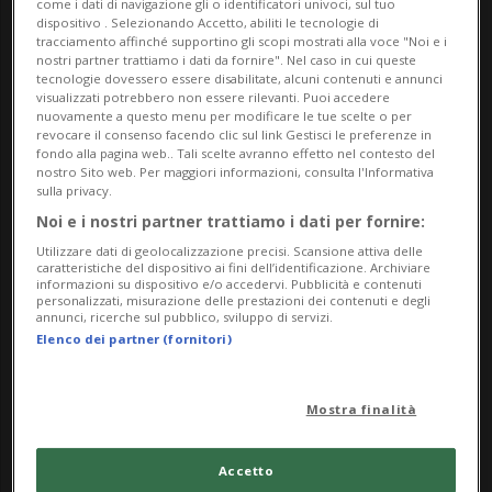
come i dati di navigazione gli o identificatori univoci, sul tuo
testo all’interno di alcune composizioni
dispositivo . Selezionando Accetto, abiliti le tecnologie di
fotografiche. Lungi dal limitarsi a un semplice
tracciamento affinché supportino gli scopi mostrati alla voce "Noi e i
nostri partner trattiamo i dati da fornire". Nel caso in cui queste
accompagnamento, le parole di Michals si
tecnologie dovessero essere disabilitate, alcuni contenuti e annunci
visualizzati potrebbero non essere rilevanti. Puoi accedere
integrano nelle immagini in modo poetico e
nuovamente a questo menu per modificare le tue scelte o per
revocare il consenso facendo clic sul link Gestisci le preferenze in
riflessivo, aggiungendo ulteriori strati di
fondo alla pagina web.. Tali scelte avranno effetto nel contesto del
significato.
nostro Sito web. Per maggiori informazioni, consulta l'Informativa
sulla privacy.
Attraverso circa 150 opere, molte delle quali
Noi e i nostri partner trattiamo i dati per fornire:
organizzate in sequenze, la mostra ripercorre
Utilizzare dati di geolocalizzazione precisi. Scansione attiva delle
caratteristiche del dispositivo ai fini dell’identificazione. Archiviare
l’intera traiettoria artistica di Michals: dalle prime
informazioni su dispositivo e/o accedervi. Pubblicità e contenuti
personalizzati, misurazione delle prestazioni dei contenuti e degli
immagini fino ad alcuni dei suoi lavori più recenti,
annunci, ricerche sul pubblico, sviluppo di servizi.
Elenco dei partner (fornitori)
realizzati nel 2025. La selezione presenta una
grande varietà di opere, spesso riunite nelle sue
celebri serie fotografiche e accompagnate dai testi
Mostra finalità
manoscritti dell’artista, autentica firma del suo
Accetto
stile. L’esposizione comprende noti ritratti di