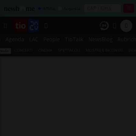
Affitta
Acquista
s
Agenda
LAC
People
TioTalk
NewsBlog
Rubric
CONCERTI
CINEMA
SPETTACOLI
MOSTRE E INCONTRI
BIG