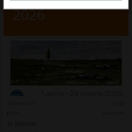
2026
Domenica 10
10.00
Arte
Locarnese
In silenzio