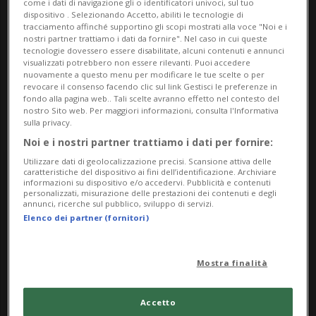
come i dati di navigazione gli o identificatori univoci, sul tuo
dispositivo . Selezionando Accetto, abiliti le tecnologie di
Indirizzo
tracciamento affinché supportino gli scopi mostrati alla voce "Noi e i
nostri partner trattiamo i dati da fornire". Nel caso in cui queste
tecnologie dovessero essere disabilitate, alcuni contenuti e annunci
Vicoli di Gandria
visualizzati potrebbero non essere rilevanti. Puoi accedere
nuovamente a questo menu per modificare le tue scelte o per
6900, Lugano
revocare il consenso facendo clic sul link Gestisci le preferenze in
fondo alla pagina web.. Tali scelte avranno effetto nel contesto del
nostro Sito web. Per maggiori informazioni, consulta l'Informativa
sulla privacy.
Noi e i nostri partner trattiamo i dati per fornire:
Utilizzare dati di geolocalizzazione precisi. Scansione attiva delle
Sunday
caratteristiche del dispositivo ai fini dell’identificazione. Archiviare
informazioni su dispositivo e/o accedervi. Pubblicità e contenuti
personalizzati, misurazione delle prestazioni dei contenuti e degli
annunci, ricerche sul pubblico, sviluppo di servizi.
10
Elenco dei partner (fornitori)
Mostra finalità
May
Accetto