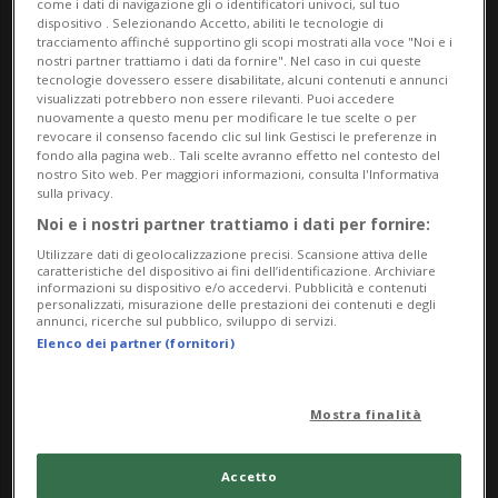
come i dati di navigazione gli o identificatori univoci, sul tuo
dispositivo . Selezionando Accetto, abiliti le tecnologie di
Messa n. 3 in Fa minore
tracciamento affinché supportino gli scopi mostrati alla voce "Noi e i
nostri partner trattiamo i dati da fornire". Nel caso in cui queste
tecnologie dovessero essere disabilitate, alcuni contenuti e annunci
Noemi Cavallo, soprano
visualizzati potrebbero non essere rilevanti. Puoi accedere
Laura Bevacqua, contralto
nuovamente a questo menu per modificare le tue scelte o per
revocare il consenso facendo clic sul link Gestisci le preferenze in
Nuno Santos, tenore
fondo alla pagina web.. Tali scelte avranno effetto nel contesto del
nostro Sito web. Per maggiori informazioni, consulta l'Informativa
Serge-Etienne Freytag, basso
sulla privacy.
Noi e i nostri partner trattiamo i dati per fornire:
Choeur de l’Université et des Jeunesses Musicales
Utilizzare dati di geolocalizzazione precisi. Scansione attiva delle
Coro e Orchestra Luceat
caratteristiche del dispositivo ai fini dell’identificazione. Archiviare
informazioni su dispositivo e/o accedervi. Pubblicità e contenuti
personalizzati, misurazione delle prestazioni dei contenuti e degli
Andrea Pedrazzini, direzione
annunci, ricerche sul pubblico, sviluppo di servizi.
Elenco dei partner (fornitori)
Info Evento
Per tutti
Mostra finalità
Sunday 10 May 2026
Accetto
dalle 17.00