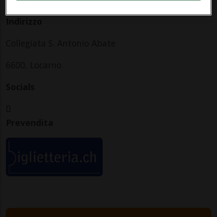
Indirizzo
Collegiata S. Antonio Abate
6600, Locarno
Socials
Prevendita