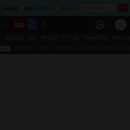
Affitta
Acquista
s
Agenda
LAC
People
TioTalk
NewsBlog
Rubric
CONCERTI
CINEMA
SPETTACOLI
MOSTRE E INCONTRI
BIG