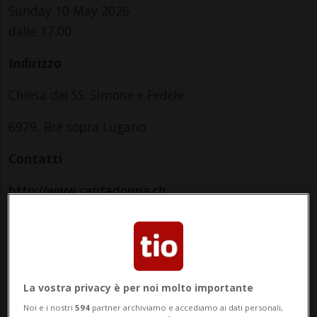
Sunday 10 May 2026
dalle 17.00
Indirizzo
Chiesa dei SS. Simone e Fedele
6979, Brè sopra Lugano
Contatti
http://www.cantadonna.ch
Sunday
La vostra privacy è per noi molto importante
Noi e i nostri
594
partner archiviamo e accediamo ai dati personali,