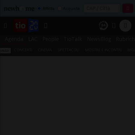
Affitta
Acquista
Agenda
LAC
People
TioTalk
NewsBlog
Rubrich
CONCERTI
CINEMA
SPETTACOLI
MOSTRE E INCONTRI
BIG