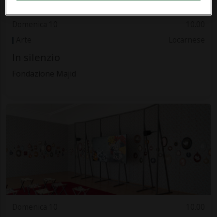
Domenica 10
10.00
Arte
Locarnese
In silenzio
Fondazione Majid
Domenica 10
10.00