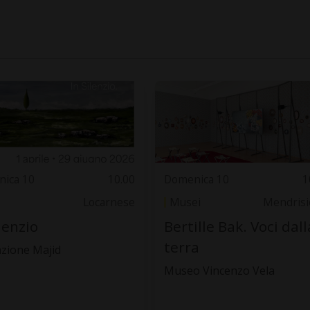
ica 10
10.00
Domenica 10
1
Locarnese
Musei
Mendrisi
ilenzio
Bertille Bak. Voci dall
terra
zione Majid
Museo Vincenzo Vela