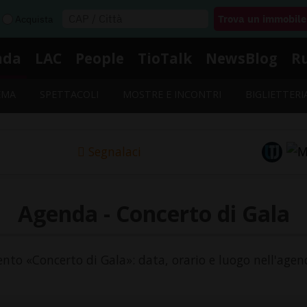
Acquista
nda
LAC
People
TioTalk
NewsBlog
R
EMA
SPETTACOLI
MOSTRE E INCONTRI
BIGLIETTERI
Segnalaci
Agenda - Concerto di Gala
vento «Concerto di Gala»: data, orario e luogo nell'agen