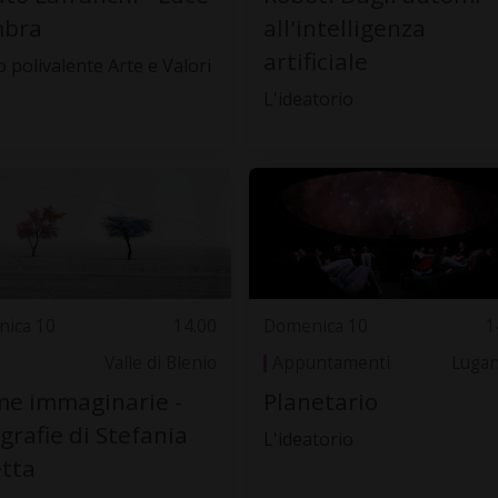
mbra
all'intelligenza
artificiale
 polivalente Arte e Valori
L'ideatorio
ica 10
14.00
Domenica 10
1
Valle di Blenio
Appuntamenti
Luga
e immaginarie -
Planetario
grafie di Stefania
L'ideatorio
tta