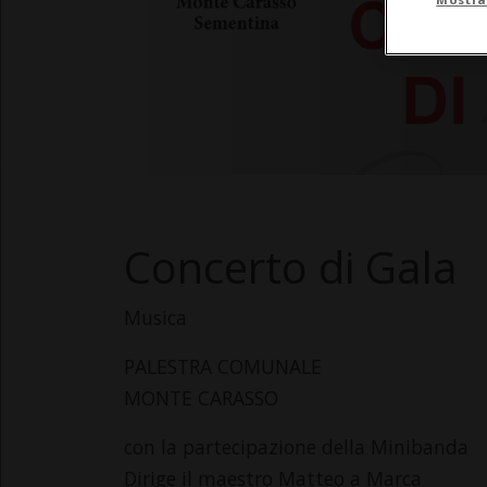
Concerto di Gala
Musica
PALESTRA COMUNALE
MONTE CARASSO
con la partecipazione della Minibanda
Dirige il maestro Matteo a Marca