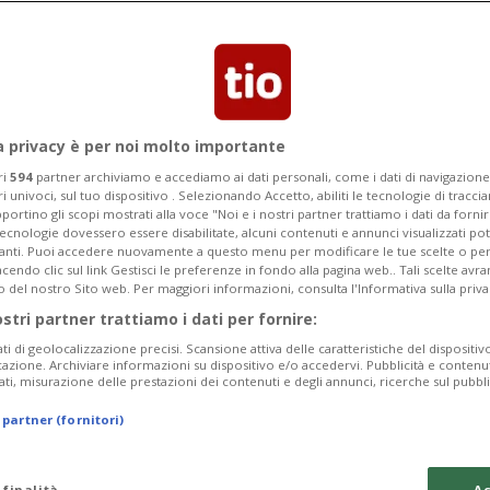
Categoria
Data Fine
a privacy è per noi molto importante
ri
594
partner archiviamo e accediamo ai dati personali, come i dati di navigazione 
ri univoci, sul tuo dispositivo . Selezionando Accetto, abiliti le tecnologie di tracc
Tuesday 11
Wednesday 12
Thursday 13
portino gli scopi mostrati alla voce "Noi e i nostri partner trattiamo i dati da fornir
tecnologie dovessero essere disabilitate, alcuni contenuti e annunci visualizzati 
vanti. Puoi accedere nuovamente a questo menu per modificare le tue scelte o per
endo clic sul link Gestisci le preferenze in fondo alla pagina web.. Tali scelte avr
o del nostro Sito web. Per maggiori informazioni, consulta l'Informativa sulla priva
ostri partner trattiamo i dati per fornire:
In
ati di geolocalizzazione precisi. Scansione attiva delle caratteristiche del dispositivo 
icazione. Archiviare informazioni su dispositivo e/o accedervi. Pubblicità e contenu
Su
ati, misurazione delle prestazioni dei contenuti e degli annunci, ricerche sul pubbl
da
 partner (fornitori)
In
 finalità
Ac