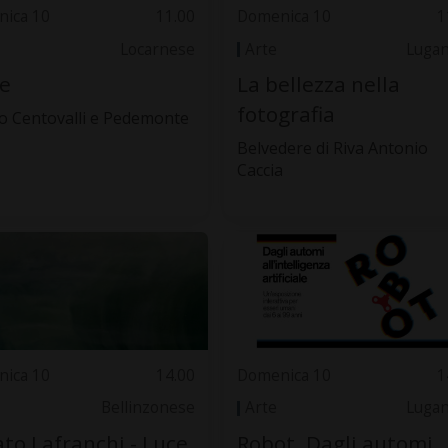
ica 10
11.00
Domenica 10
1
Locarnese
Arte
Luga
e
La bellezza nella
fotografia
 Centovalli e Pedemonte
Belvedere di Riva Antonio
Caccia
ica 10
14.00
Domenica 10
1
Bellinzonese
Arte
Luga
to Lafranchi - Luce
Robot. Dagli automi