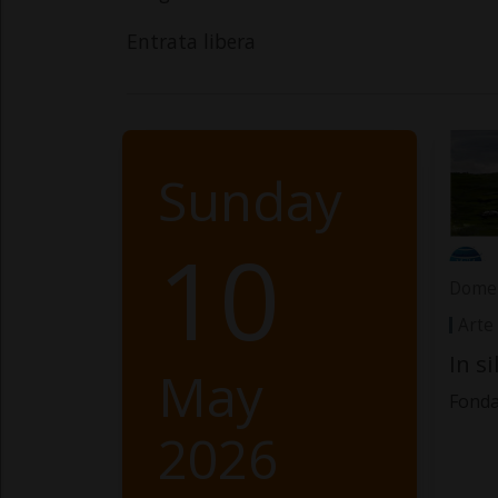
Entrata libera
Sunday
10
Domen
Arte
In s
May
Fonda
2026