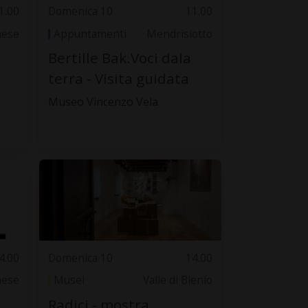
1.00
Domenica 10
11.00
nese
Appuntamenti
Mendrisiotto
Bertille Bak.Voci dala
terra - Visita guidata
Museo Vincenzo Vela
4.00
Domenica 10
14.00
nese
Musei
Valle di Blenio
Radici - mostra