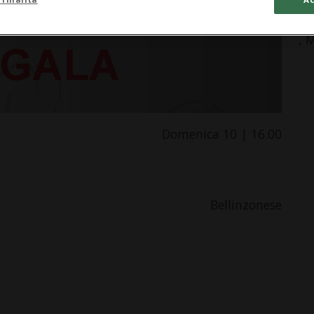
Pa
, 
Domenica 10 | 16.00
Bellinzonese