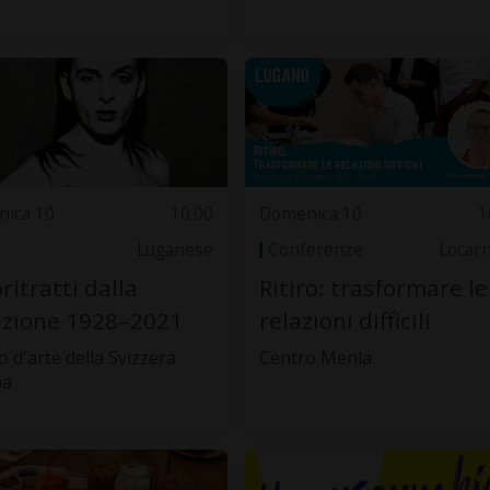
ica 10
10.00
Domenica 10
1
Luganese
Conferenze
Locar
ritratti dalla
Ritiro: trasformare le
ezione 1928–2021
relazioni difficili
 d'arte della Svizzera
Centro Menla
na