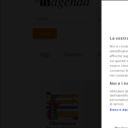
Data Inizio
CERCA
La vostr
Noi e i nost
identificato
Oggi
Domani
Monday 10
affinché sup
cui queste 
essere rile
consenso fac
nel contest
Noi e i n
Utilizzare d
dell’identif
personalizz
di servizi.
Elenco dei
Mostra