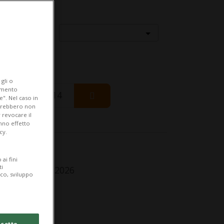
Località
gli o
iamento
Friday 14
e". Nel caso in
potrebbero non
 revocare il
anno effetto
cy.
fo Evento
ai fini
ti
nday 10 May 2026
ico, sviluppo
lle 16.00
dirizzo
cetto