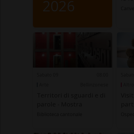
2026
Canve
Sabato 09
08.00
Sabat
Arte
Bellinzonese
Altro
Territori di sguardi e di
Visi
parole - Mostra
part
Biblioteca cantonale
Osped