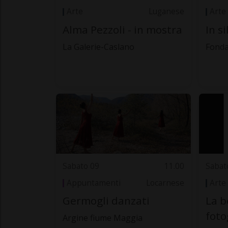
Arte
Luganese
Arte
Alma Pezzoli - in mostra
In s
La Galerie-Caslano
Fonda
Sabato 09
11.00
Sabat
Appuntamenti
Locarnese
Arte
Germogli danzati
La b
foto
Argine fiume Maggia