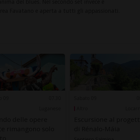
'anima del blues. Nel secondo set invece è
ea Favatano e aperta a tutti gli appassionati.
o 09
07.30
Sabato 09
0
Luganese
Altro
Locar
do delle opere
Escursione al proget
te rimangono solo
di Rénalo-Máia
oto
Sentiero Salmina