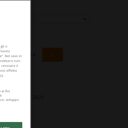
Località
gli o
iamento
Friday 14
e". Nel caso in
potrebbero non
 revocare il
anno effetto
cy.
fo Evento
ai fini
ti
turday 9 May 2026
ico, sviluppo
lle 11.00
dirizzo
cetto