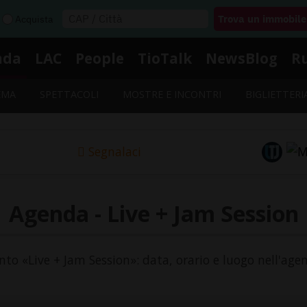
Acquista
nda
LAC
People
TioTalk
NewsBlog
R
EMA
SPETTACOLI
MOSTRE E INCONTRI
BIGLIETTERI
Segnalaci
Agenda - Live + Jam Session
ento «Live + Jam Session»: data, orario e luogo nell'age