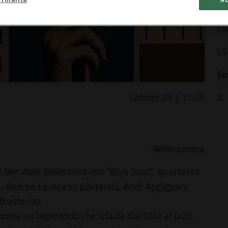
Ba
Vi
65
So
Sabato 09 | 11.00
n
Bellinzonese
 Bar Viale Bellinzona con "Blue Soul", quartetto
), Andrea Favatano (chitarra), Andi Appignani
batteria).
porrà un repertorio che spazia dal Soul al Jazz,