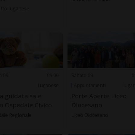
tto luganese
o 09
09.00
Sabato 09
0
Luganese
Appuntamenti
Luga
ta guidata sale
Porte Aperte Liceo
o Ospedale Civico
Diocesano
ale Regionale
Liceo Diocesano