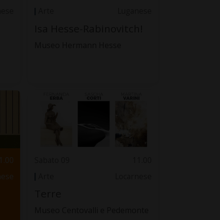
nese
Arte
Luganese
Isa Hesse-Rabinovitch!
Museo Hermann Hesse
1.00
Sabato 09
11.00
nese
Arte
Locarnese
Terre
Museo Centovalli e Pedemonte