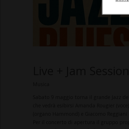
Live + Jam Sessio
Musica
Sabato 9 maggio torna il grande Jazz del
che vedrà esibirsi Amanda Rougier (voce
(organo Hammond) e Giacomo Reggiani (
Per il concerto di apertura il gruppo pro