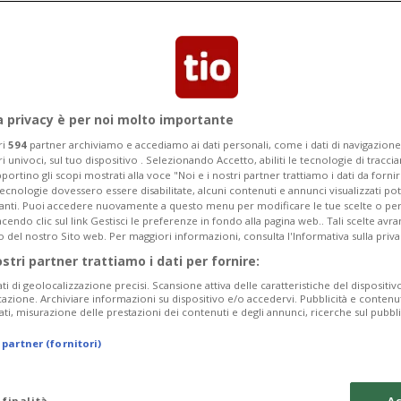
Categoria
Data Fine
a privacy è per noi molto importante
ri
594
partner archiviamo e accediamo ai dati personali, come i dati di navigazione 
ri univoci, sul tuo dispositivo . Selezionando Accetto, abiliti le tecnologie di tracc
Tuesday 11
Wednesday 12
Thursday 13
portino gli scopi mostrati alla voce "Noi e i nostri partner trattiamo i dati da fornir
tecnologie dovessero essere disabilitate, alcuni contenuti e annunci visualizzati 
vanti. Puoi accedere nuovamente a questo menu per modificare le tue scelte o per
endo clic sul link Gestisci le preferenze in fondo alla pagina web.. Tali scelte avr
o del nostro Sito web. Per maggiori informazioni, consulta l'Informativa sulla priva
ostri partner trattiamo i dati per fornire:
In
ati di geolocalizzazione precisi. Scansione attiva delle caratteristiche del dispositivo 
icazione. Archiviare informazioni su dispositivo e/o accedervi. Pubblicità e contenu
Sa
ati, misurazione delle prestazioni dei contenuti e degli annunci, ricerche sul pubbl
da
 partner (fornitori)
In
 finalità
Ac