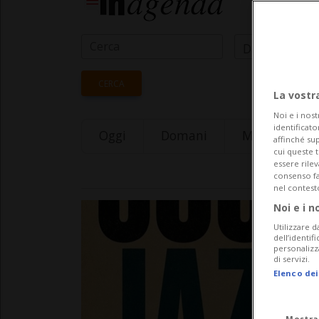
Data Inizio
CERCA
La vostr
Noi e i nost
identificato
Oggi
Domani
Monday 10
affinché sup
cui queste 
essere rile
consenso fac
nel contest
Noi e i n
Utilizzare d
dell’identif
personalizz
di servizi.
Elenco dei
Mostra