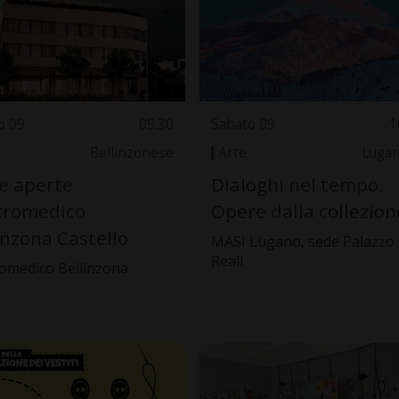
o 09
09.30
Sabato 09
1
Bellinzonese
Arte
Luga
e aperte
Dialoghi nel tempo.
tromedico
Opere dalla collezion
inzona Castello
MASI Lugano, sede Palazzo
Reali
omedico Bellinzona