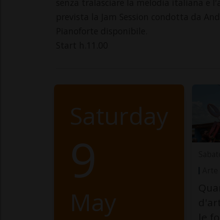
senza tralasciare la melodia italiana e l
prevista la Jam Session condotta da Andr
Pianoforte disponibile.
Start h.11.00
Saturday
9
Sabat
Arte
Quan
May
d'ar
le f