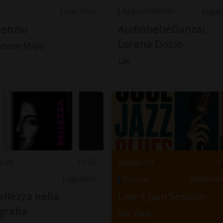
Locarnese
Appuntamenti
Luga
ilenzio
AudiobebéDanza!,
Lorena Dozio
zione Majid
Lac
o 09
11.00
Sabato 09
1
Luganese
Musica
Bellinzo
ellezza nella
Live + Jam Session
grafia
Bar Viale