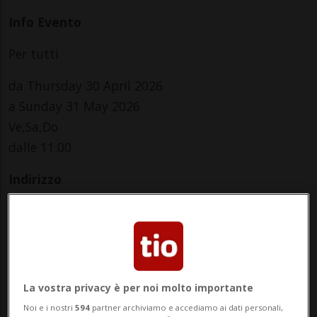
Info Evento
Per tutti
da Thursday 30 April 2026
a Sunday 31 May 2026
Ve,Sa,Do
dalle 11.00
Indirizzo
Galleria Vecchia Posta
6827, Brusino Arsizio
Contatti
La vostra privacy è per noi molto importante
http://www.galleriavecchiaposta.ch
Noi e i nostri
594
partner archiviamo e accediamo ai dati personali,