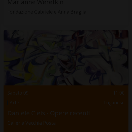
Marianne Werefkin
Fondazione Gabriele e Anna Braglia
Sabato 09
11.00
Arte
Luganese
Daniele Cleis - Opere recenti
Galleria Vecchia Posta