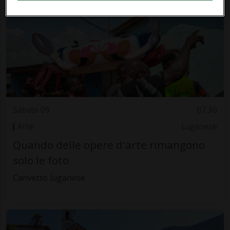
Sabato 09
07.30
Arte
Luganese
Quando delle opere d'arte rimangono
solo le foto
Canvetto luganese