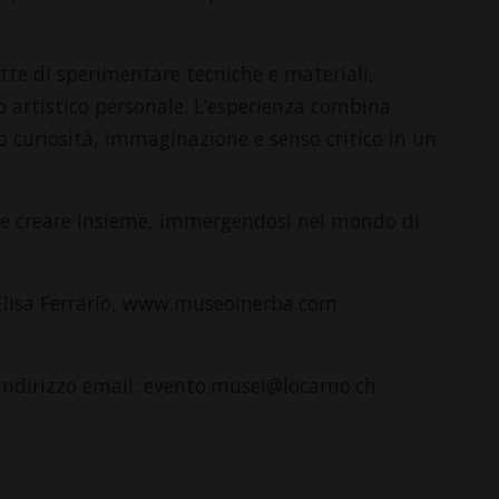
tte di sperimentare tecniche e materiali,
to artistico personale. L’esperienza combina
o curiosità, immaginazione e senso critico in un
e e creare insieme, immergendosi nel mondo di
Elisa Ferrario, www.museoinerba.com
ll’indirizzo email: evento.musei@locarno.ch