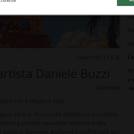
In
Mu
Pi
66
Sabato 09 | 14.30
Co
artista Daniele Buzzi
ht
a-
Locarnese
-a
razione con il Museo in Erba
azzi dai 6 ai 10 anni che desiderano avvicinarsi
’attività prevede una visita interattiva alla
i possono osservare, esplorare e confrontarsi con