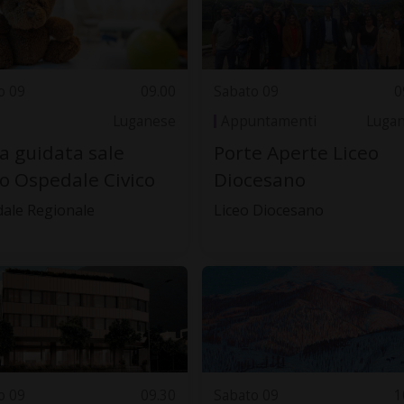
o 09
09.00
Sabato 09
0
Luganese
Appuntamenti
Luga
ta guidata sale
Porte Aperte Liceo
o Ospedale Civico
Diocesano
ale Regionale
Liceo Diocesano
o 09
09.30
Sabato 09
1