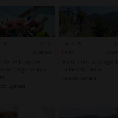
o 09
07.30
Sabato 09
0
Luganese
Altro
Locar
do delle opere
Escursione al proget
te rimangono solo
di Rénalo-Máia
oto
Sentiero Salmina
tto luganese