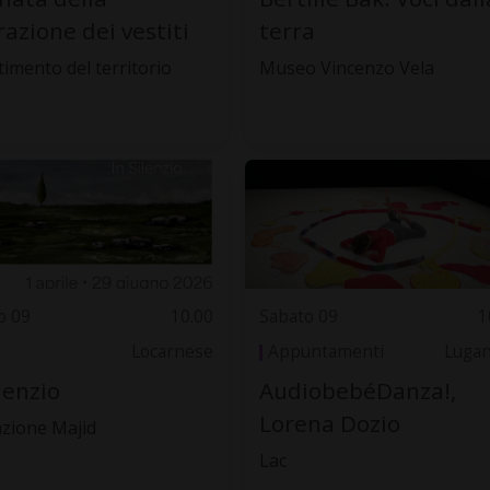
razione dei vestiti
terra
timento del territorio
Museo Vincenzo Vela
o 09
10.00
Sabato 09
1
Locarnese
Appuntamenti
Luga
ilenzio
AudiobebéDanza!,
Lorena Dozio
zione Majid
Lac