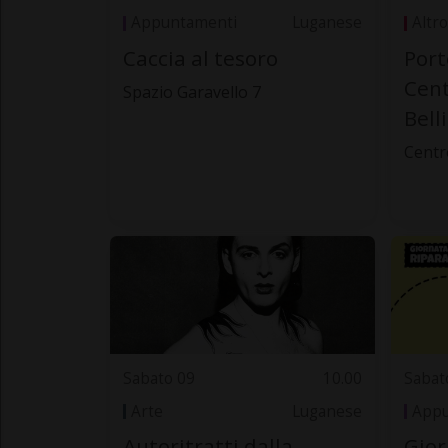
Appuntamenti
Luganese
Altro
Caccia al tesoro
Port
Cen
Spazio Garavello 7
Bell
Centr
Sabato 09
10.00
Sabat
Arte
Luganese
Appu
Autoritratti dalla
Gior