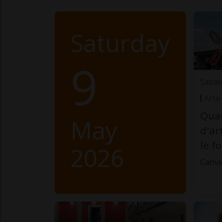
Saturday
9
Sabat
Arte
Quan
May
d'ar
le f
2026
Canve