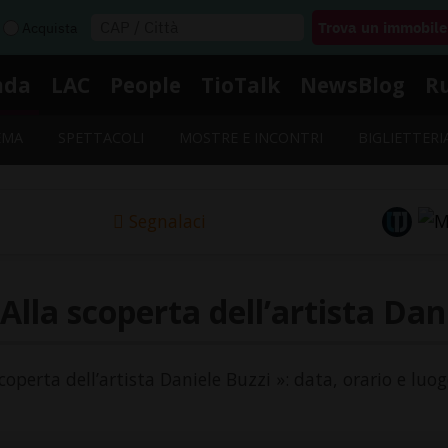
Acquista
nda
LAC
People
TioTalk
NewsBlog
R
EMA
SPETTACOLI
MOSTRE E INCONTRI
BIGLIETTERI
Segnalaci
Alla scoperta dell’artista Dan
scoperta dell’artista Daniele Buzzi »: data, orario e luo