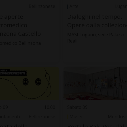
Bellinzonese
Arte
Luga
e aperte
Dialoghi nel tempo.
tromedico
Opere dalla collezion
inzona Castello
MASI Lugano, sede Palazzo
Reali
omedico Bellinzona
o 09
10.00
Sabato 09
1
ntamenti
Bellinzonese
Musei
Mendrisi
nata della
Bertille Bak. Voci dall