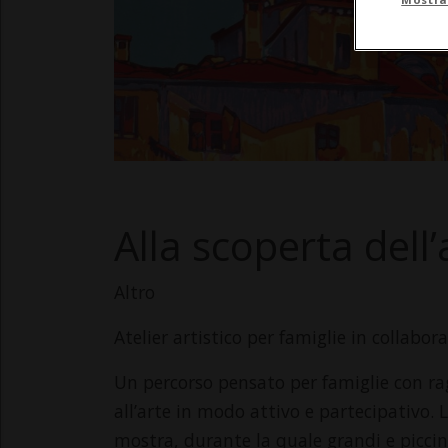
Alla scoperta dell’
Altro
Atelier artistico per famiglie in collabo
Un percorso pensato per famiglie con rag
all’arte in modo attivo e partecipativo. L
mostra, durante la quale grandi e piccin