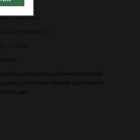
dirizzo
seo Casa Rusca
azza Sant'Antonio 1
00, Locarno
ntatti
tps://museocasarusca.ch/news/eventi/all
scoperta-dellartista-daniele-buzzi-atelier
rtistico-per-