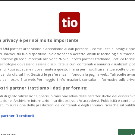
Categoria
Data Fine
a privacy è per noi molto importante
ri
594
partner archiviamo e accediamo ai dati personali, come i dati di navigazione 
ri univoci, sul tuo dispositivo . Selezionando Accetto, abiliti le tecnologie di tracc
Tuesday 11
Wednesday 12
Thursday 13
portino gli scopi mostrati alla voce "Noi e i nostri partner trattiamo i dati da fornir
tecnologie dovessero essere disabilitate, alcuni contenuti e annunci visualizzati 
vanti. Puoi accedere nuovamente a questo menu per modificare le tue scelte o per
endo clic sul link Gestisci le preferenze in fondo alla pagina web.. Tali scelte avr
o del nostro Sito web. Per maggiori informazioni, consulta l'Informativa sulla priva
ostri partner trattiamo i dati per fornire:
In
ati di geolocalizzazione precisi. Scansione attiva delle caratteristiche del dispositivo 
icazione. Archiviare informazioni su dispositivo e/o accedervi. Pubblicità e contenu
Pe
ati, misurazione delle prestazioni dei contenuti e degli annunci, ricerche sul pubbl
Sa
 partner (fornitori)
da
 finalità
Ac