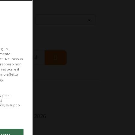
Località
gli o
iamento
Friday 14
e". Nel caso in
potrebbero non
 revocare il
anno effetto
cy.
fo Evento
ai fini
ti
r famiglie
ico, sviluppo
turday 9 May 2026
lle 14.30
cetto