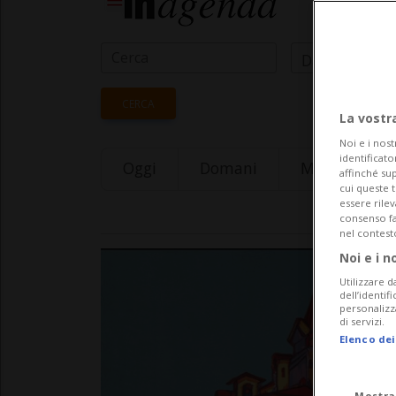
Data Inizio
CERCA
La vostr
Noi e i nost
identificato
Oggi
Domani
Monday 10
affinché sup
cui queste 
essere rile
consenso fac
nel contest
Noi e i n
Utilizzare d
dell’identif
personalizz
di servizi.
Elenco dei
Mostra