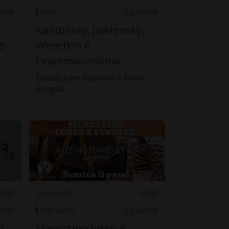
nese
Arte
Luganese
Kandinsky, Jawlensky,
e
Werefkin e
l'espressionismo
Fondazione Gabriele e Anna
Braglia
0.00
Sabato 09
10.00
otto
Mercatini
Luganese
a
Mercatino lusso e