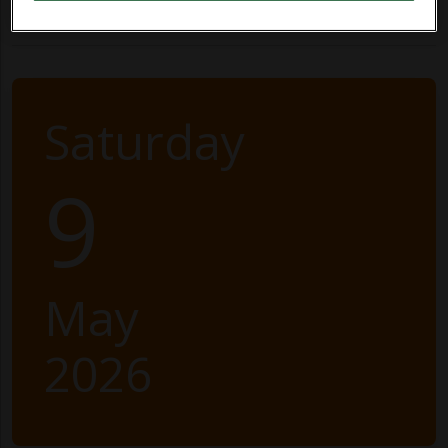
Saturday
9
May
2026