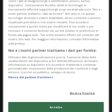
come i dati di navigazione gli o identificatori univoci, sul tuo
dispositivo . Selezionando Accetto, abiliti le tecnologie di
del presente attraverso le parole e la musica dei
tracciamento affinché supportino gli scopi mostrati alla voce "Noi e i
Maestri del passato.
nostri partner trattiamo i dati da fornire". Nel caso in cui queste
tecnologie dovessero essere disabilitate, alcuni contenuti e annunci
visualizzati potrebbero non essere rilevanti. Puoi accedere
Info Evento
nuovamente a questo menu per modificare le tue scelte o per
revocare il consenso facendo clic sul link Gestisci le preferenze in
fondo alla pagina web.. Tali scelte avranno effetto nel contesto del
Saturday 9 May 2026
nostro Sito web. Per maggiori informazioni, consulta l'Informativa
dalle 20.30
sulla privacy.
Noi e i nostri partner trattiamo i dati per fornire:
Indirizzo
Utilizzare dati di geolocalizzazione precisi. Scansione attiva delle
caratteristiche del dispositivo ai fini dell’identificazione. Archiviare
informazioni su dispositivo e/o accedervi. Pubblicità e contenuti
Cinema teatro
personalizzati, misurazione delle prestazioni dei contenuti e degli
annunci, ricerche sul pubblico, sviluppo di servizi.
Via Dante Alighieri 3
Elenco dei partner (fornitori)
6830, Chiasso
Mostra finalità
Contatti
Accetto
http://www.centroculturalechiasso.ch