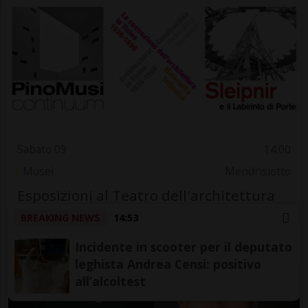
Sabato 09
14.00
Musei
Mendrisiotto
Esposizioni al Teatro dell'architettura
Mendrisio
BREAKING NEWS
14:53
Teatro dell'architettura
Incidente in scooter per il deputato
leghista Andrea Censi: positivo
all’alcoltest