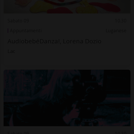
Sabato 09
10.30
Appuntamenti
Luganese
AudiobebéDanza!, Lorena Dozio
Lac
Sabato 09
10.30