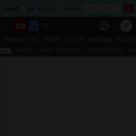
Affitta
Acquista
s
Agenda
LAC
People
TioTalk
NewsBlog
Rubric
CONCERTI
CINEMA
SPETTACOLI
MOSTRE E INCONTRI
BIG