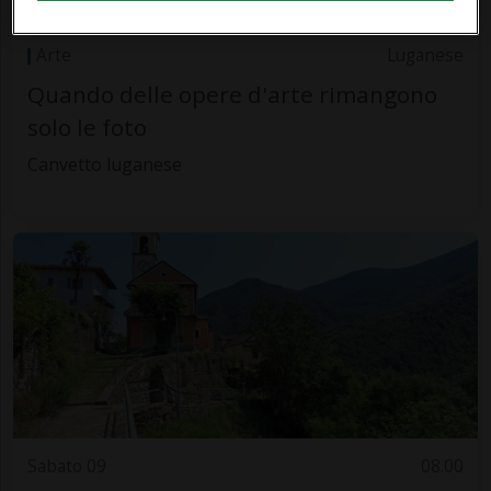
Sabato 09
07.30
Arte
Luganese
Quando delle opere d'arte rimangono
solo le foto
Canvetto luganese
Sabato 09
08.00