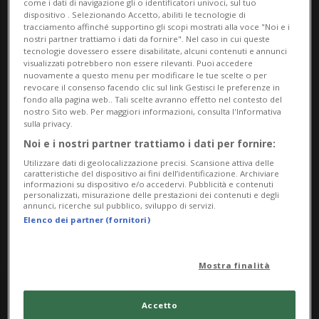
come i dati di navigazione gli o identificatori univoci, sul tuo
dispositivo . Selezionando Accetto, abiliti le tecnologie di
Indirizzo
tracciamento affinché supportino gli scopi mostrati alla voce "Noi e i
nostri partner trattiamo i dati da fornire". Nel caso in cui queste
tecnologie dovessero essere disabilitate, alcuni contenuti e annunci
Centromedico Bellinzona
visualizzati potrebbero non essere rilevanti. Puoi accedere
nuovamente a questo menu per modificare le tue scelte o per
Via Carlo Salvioni 2a
revocare il consenso facendo clic sul link Gestisci le preferenze in
fondo alla pagina web.. Tali scelte avranno effetto nel contesto del
nostro Sito web. Per maggiori informazioni, consulta l'Informativa
6500, Bellinzona
sulla privacy.
Noi e i nostri partner trattiamo i dati per fornire:
Contatti
Utilizzare dati di geolocalizzazione precisi. Scansione attiva delle
caratteristiche del dispositivo ai fini dell’identificazione. Archiviare
https://www.retesantanna.net/it/news-eventi/2026
informazioni su dispositivo e/o accedervi. Pubblicità e contenuti
personalizzati, misurazione delle prestazioni dei contenuti e degli
0509_cmb_porte-aperte
annunci, ricerche sul pubblico, sviluppo di servizi.
Elenco dei partner (fornitori)
Mostra finalità
Saturday
Accetto