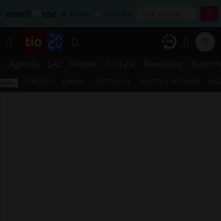
Affitta
Acquista
s
Agenda
LAC
People
TioTalk
NewsBlog
Rubric
CONCERTI
CINEMA
SPETTACOLI
MOSTRE E INCONTRI
BIG