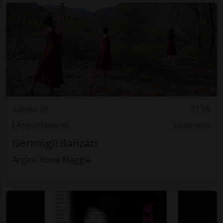
Sabato 09
11.00
Appuntamenti
Locarnese
Germogli danzati
Argine fiume Maggia