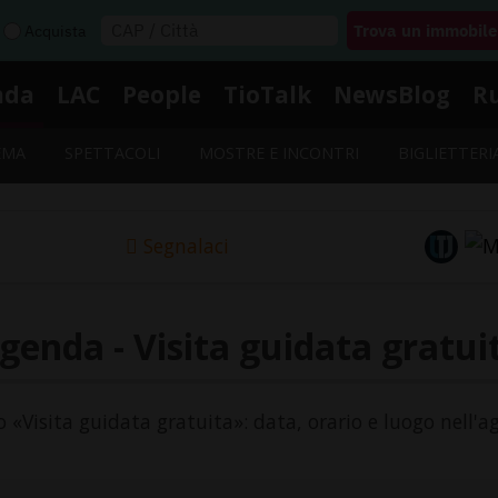
Acquista
nda
LAC
People
TioTalk
NewsBlog
R
EMA
SPETTACOLI
MOSTRE E INCONTRI
BIGLIETTERI
Segnalaci
genda - Visita guidata gratui
to «Visita guidata gratuita»: data, orario e luogo nell'a