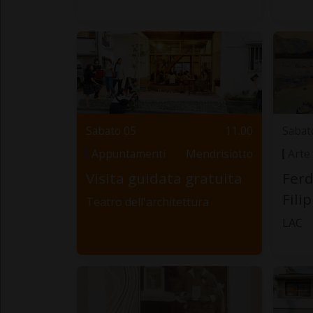
Sabato 05
11.00
Sabat
Appuntamenti
Mendrisiotto
Arte
Visita guidata gratuita
Ferd
Fili
Teatro dell'architettura
LAC