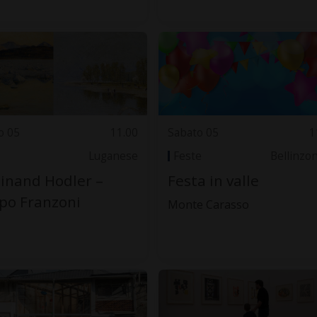
o 05
11.00
Sabato 05
1
Luganese
Feste
Bellinzo
inand Hodler –
Festa in valle
ppo Franzoni
Monte Carasso