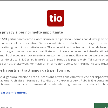
Categoria
Data Fine
a privacy è per noi molto importante
ri
594
partner archiviamo e accediamo ai dati personali, come i dati di navigazione 
ri univoci, sul tuo dispositivo . Selezionando Accetto, abiliti le tecnologie di tracc
Monday 10
Tuesday 11
Wednesday 12
portino gli scopi mostrati alla voce "Noi e i nostri partner trattiamo i dati da fornir
tecnologie dovessero essere disabilitate, alcuni contenuti e annunci visualizzati 
vanti. Puoi accedere nuovamente a questo menu per modificare le tue scelte o per
endo clic sul link Gestisci le preferenze in fondo alla pagina web.. Tali scelte avr
o del nostro Sito web. Per maggiori informazioni, consulta l'Informativa sulla priva
ostri partner trattiamo i dati per fornire:
In
ati di geolocalizzazione precisi. Scansione attiva delle caratteristiche del dispositivo 
icazione. Archiviare informazioni su dispositivo e/o accedervi. Pubblicità e contenu
Pe
ati, misurazione delle prestazioni dei contenuti e degli annunci, ricerche sul pubbl
Sa
 partner (fornitori)
da
 finalità
Ac