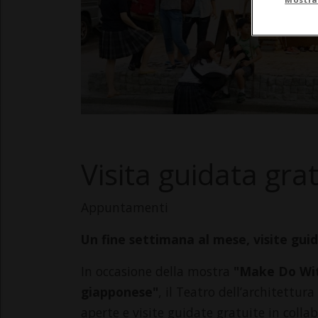
Visita guidata gra
Appuntamenti
Un fine settimana al mese, visite guid
In occasione della mostra
"Make Do Wit
giapponese"
, il Teatro dell’architettu
aperte e visite guidate gratuite in colla