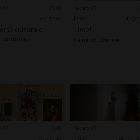
o 05
08.00
Sabato 05
0
Locarnese
Arte
Luga
orso culturale
Limof
ercomunale
Canvetto Luganese
o 05
10.00
Sabato 05
1
Luganese
Musei
Mendrisi