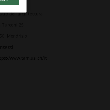
dirizzo
atro dell'architettura
a Turconi 25
50, Mendrisio
ntatti
tps://www.tam.usi.ch/it