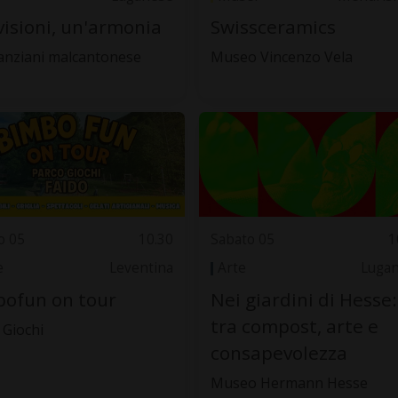
visioni, un'armonia
Swissceramics
anziani malcantonese
Museo Vincenzo Vela
o 05
10.30
Sabato 05
1
e
Leventina
Arte
Luga
ofun on tour
Nei giardini di Hesse:
tra compost, arte e
 Giochi
consapevolezza
Museo Hermann Hesse