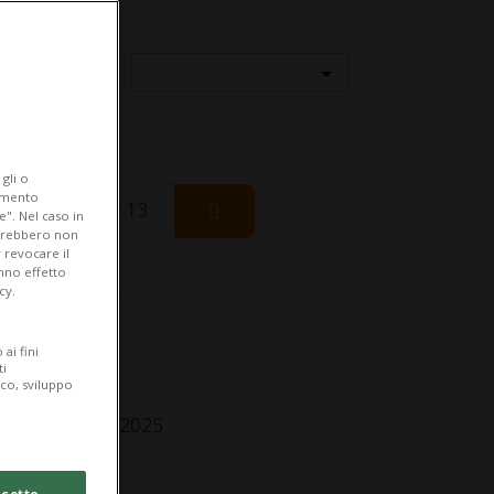
Località
gli o
iamento
Thursday 13
e". Nel caso in
potrebbero non
 revocare il
anno effetto
cy.
fo Evento
ai fini
ti
r tutti
ico, sviluppo
turday 5 July 2025
lle 11.00
cetto