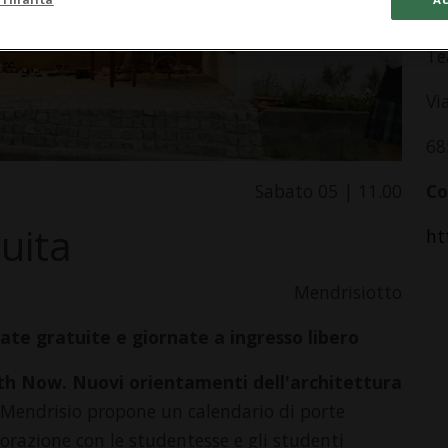
In
Te
Vi
68
Sabato 05 | 11.00
Co
tuita
ht
Mendrisiotto
ate gratuite e giornate a ingresso libero
h Now. Nuovi orientamenti dell'architettura
ra Mendrisio propone un calendario di porte
borazione con le studentesse e gli studenti