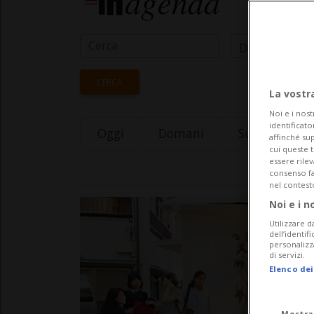
Data Inizio
CERCA
La vostr
Noi e i nost
identificato
Oggi
Domani
Sunday 09
affinché sup
cui queste 
essere rile
consenso fac
nel contest
Noi e i n
Utilizzare d
dell’identif
personalizz
di servizi.
Elenco dei
Mostra