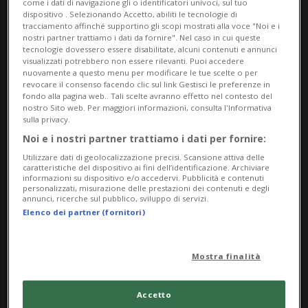
come i dati di navigazione gli o identificatori univoci, sul tuo
dispositivo . Selezionando Accetto, abiliti le tecnologie di
Piazza San Biagio 9
tracciamento affinché supportino gli scopi mostrati alla voce "Noi e i
nostri partner trattiamo i dati da fornire". Nel caso in cui queste
tecnologie dovessero essere disabilitate, alcuni contenuti e annunci
6500, Bellinzona
visualizzati potrebbero non essere rilevanti. Puoi accedere
nuovamente a questo menu per modificare le tue scelte o per
Contatti
revocare il consenso facendo clic sul link Gestisci le preferenze in
fondo alla pagina web.. Tali scelte avranno effetto nel contesto del
nostro Sito web. Per maggiori informazioni, consulta l'Informativa
https://www.museovilladeicedri.ch/it
sulla privacy.
Noi e i nostri partner trattiamo i dati per fornire:
Utilizzare dati di geolocalizzazione precisi. Scansione attiva delle
caratteristiche del dispositivo ai fini dell’identificazione. Archiviare
informazioni su dispositivo e/o accedervi. Pubblicità e contenuti
personalizzati, misurazione delle prestazioni dei contenuti e degli
Saturday
annunci, ricerche sul pubblico, sviluppo di servizi.
Elenco dei partner (fornitori)
5
Mostra finalità
Accetto