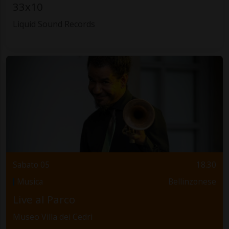
33x10
Liquid Sound Records
Sabato 05
18.30
Musica
Bellinzonese
Live al Parco
Museo Villa dei Cedri