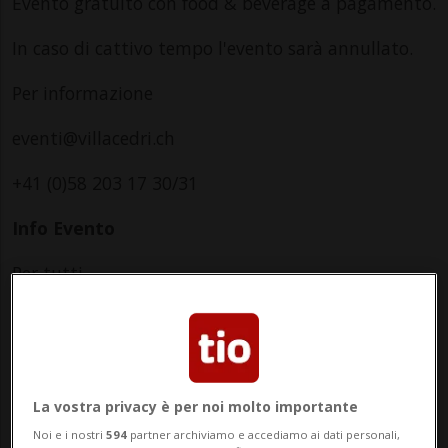
Evento gratuito con food & beverage a pagamento.
In caso di cattivo tempo l'evento sarà annullato.
Per informazione
eventi@villacedri.ch
+41 (0)58 203 17 30/31
Info Evento
Per tutti
Saturday 5 July 2025
dalle 18.30
Indirizzo
La vostra privacy è per noi molto importante
Museo Villa dei Cedri
Noi e i nostri
594
partner archiviamo e accediamo ai dati personali,