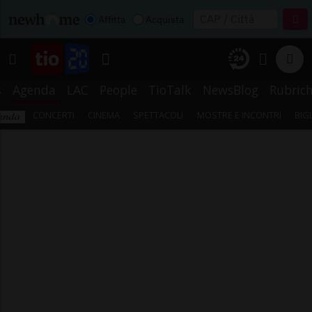
Affitta
Acquista
s
Agenda
LAC
People
TioTalk
NewsBlog
Rubric
CONCERTI
CINEMA
SPETTACOLI
MOSTRE E INCONTRI
BIG