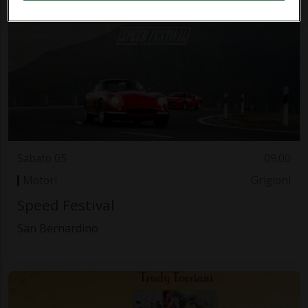
Sabato 05
09.00
Motori
Grigioni
Speed Festival
San Bernardino