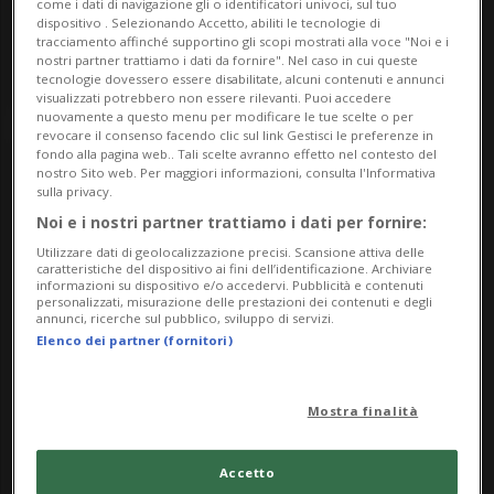
come i dati di navigazione gli o identificatori univoci, sul tuo
Limof
dispositivo . Selezionando Accetto, abiliti le tecnologie di
tracciamento affinché supportino gli scopi mostrati alla voce "Noi e i
Canvetto Luganese
nostri partner trattiamo i dati da fornire". Nel caso in cui queste
tecnologie dovessero essere disabilitate, alcuni contenuti e annunci
visualizzati potrebbero non essere rilevanti. Puoi accedere
nuovamente a questo menu per modificare le tue scelte o per
revocare il consenso facendo clic sul link Gestisci le preferenze in
fondo alla pagina web.. Tali scelte avranno effetto nel contesto del
nostro Sito web. Per maggiori informazioni, consulta l'Informativa
sulla privacy.
Noi e i nostri partner trattiamo i dati per fornire:
Utilizzare dati di geolocalizzazione precisi. Scansione attiva delle
caratteristiche del dispositivo ai fini dell’identificazione. Archiviare
informazioni su dispositivo e/o accedervi. Pubblicità e contenuti
personalizzati, misurazione delle prestazioni dei contenuti e degli
annunci, ricerche sul pubblico, sviluppo di servizi.
Elenco dei partner (fornitori)
Sabato 05
08.45
Appuntamenti
Luganese
Mostra finalità
Conosci gli uccelli dei prati?
Accetto