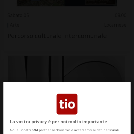
Sabato 05
08.00
Arte
Locarnese
Percorso culturale intercomunale
Sabato 05
08.30
La vostra privacy è per noi molto importante
Arte
Luganese
Noi e i nostri
594
partner archiviamo e accediamo ai dati personali,