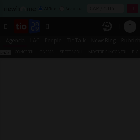
Affitta
Acquista
s
Agenda
LAC
People
TioTalk
NewsBlog
Rubric
CONCERTI
CINEMA
SPETTACOLI
MOSTRE E INCONTRI
BIG