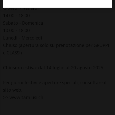
11 aprile - 5 ottobre 2025
Giovedì - Venerdì
14:00 - 18:00
Sabato - Domenica
10:00 - 18:00
Lunedì - Mercoledì
Chiuso (apertura solo su prenotazione per GRUPPI
e CLASSI)
Chiusura estiva: dal 14 luglio al 20 agosto 2025
Per giorni festivi e aperture speciali, consultare il
sito web.
>> www.tam.usi.ch