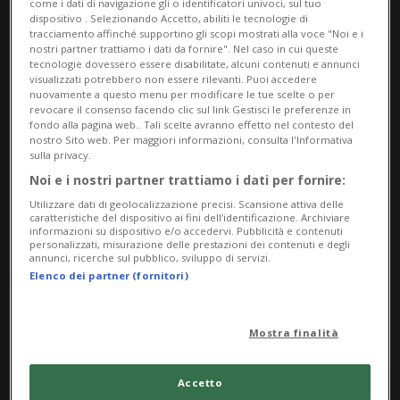
come i dati di navigazione gli o identificatori univoci, sul tuo
dispositivo . Selezionando Accetto, abiliti le tecnologie di
e critico.
tracciamento affinché supportino gli scopi mostrati alla voce "Noi e i
Gli orientamenti che emergono dal panorama
nostri partner trattiamo i dati da fornire". Nel caso in cui queste
tecnologie dovessero essere disabilitate, alcuni contenuti e annunci
dell’architettura nipponica sono un fenomeno
visualizzati potrebbero non essere rilevanti. Puoi accedere
nuovamente a questo menu per modificare le tue scelte o per
tutt’altro che marginale; al contrario rivestono
revocare il consenso facendo clic sul link Gestisci le preferenze in
un’importanza cruciale in un mondo che si sta
fondo alla pagina web.. Tali scelte avranno effetto nel contesto del
nostro Sito web. Per maggiori informazioni, consulta l'Informativa
confrontando con la fine del paradigma della
sulla privacy.
crescita costante. In questo senso, l’approccio
Noi e i nostri partner trattiamo i dati per fornire:
giapponese offre un contributo notevole alla
Utilizzare dati di geolocalizzazione precisi. Scansione attiva delle
caratteristiche del dispositivo ai fini dell’identificazione. Archiviare
discussione globale, dimostrando che «adattarsi»
informazioni su dispositivo e/o accedervi. Pubblicità e contenuti
personalizzati, misurazione delle prestazioni dei contenuti e degli
non implica affatto una mancanza, ma al
annunci, ricerche sul pubblico, sviluppo di servizi.
Elenco dei partner (fornitori)
contrario può dare vita a una straordinaria
creatività, capace di rivelare che ciò che già
possediamo è più che sufficiente.
Mostra finalità
Calendario e nuovi orari di apertura
Accetto