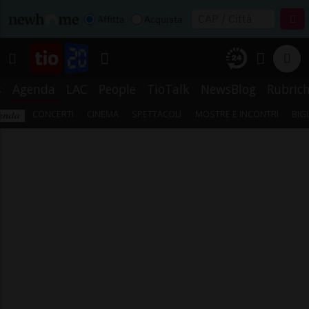
Affitta
Acquista
s
Agenda
LAC
People
TioTalk
NewsBlog
Rubric
CONCERTI
CINEMA
SPETTACOLI
MOSTRE E INCONTRI
BIG