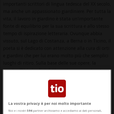
importanti scrittori di lingua tedesca del XX secolo,
ma anche un appassionato giardiniere. Per tutta la
vita, il lavoro in giardino è stata un’importante
fonte di equilibrio per la sua scrittura e allo stesso
tempo di ispirazione letteraria. Ovunque abbia
vissuto, sul Lago di Costanza, a Berna o in Ticino, il
poeta si è dedicato con attenzione alla cura di orti
e giardini che per lui erano molto più che semplici
luoghi di ritiro. Sulla base delle sue opere, la
mostra "Nei giardini di Hesse: tra compost, arte e
consapevolezza" ci porta fino ai giorni nostri, in cui
le questioni della vicinanza alla natura, della
responsabilità e delle risorse limitate sono poste
con grande urgenza di fronte al cambiamento
La vostra privacy è per noi molto importante
climatico.
Noi e i nostri
594
partner archiviamo e accediamo ai dati personali,