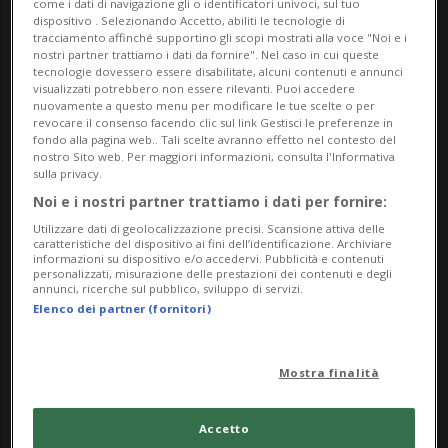
come i dati di navigazione gli o identificatori univoci, sul tuo
La mostra ci guida attraverso gli spazi verdi
dispositivo . Selezionando Accetto, abiliti le tecnologie di
tracciamento affinché supportino gli scopi mostrati alla voce "Noi e i
progettati e descritti dallo scrittore, facendo luce
nostri partner trattiamo i dati da fornire". Nel caso in cui queste
sul legame tra la produzione letteraria di Hesse e
tecnologie dovessero essere disabilitate, alcuni contenuti e annunci
visualizzati potrebbero non essere rilevanti. Puoi accedere
la sua attività di giardinaggio. Nelle sue lettere,
nuovamente a questo menu per modificare le tue scelte o per
revocare il consenso facendo clic sul link Gestisci le preferenze in
Hesse rifletteva sulle fatiche, ma anche sul piacere
fondo alla pagina web.. Tali scelte avranno effetto nel contesto del
nostro Sito web. Per maggiori informazioni, consulta l'Informativa
che l’occuparsi del giardino gli procurava. La
sulla privacy.
mostra esplora le varie sfaccettature dei suoi
Noi e i nostri partner trattiamo i dati per fornire:
giardini intesi come spazi di trasformazione
Utilizzare dati di geolocalizzazione precisi. Scansione attiva delle
caratteristiche del dispositivo ai fini dell’identificazione. Archiviare
personale, riflessione e discorso politico. Attraverso
informazioni su dispositivo e/o accedervi. Pubblicità e contenuti
personalizzati, misurazione delle prestazioni dei contenuti e degli
approcci sensoriali, invita a scoprire i giardini di
annunci, ricerche sul pubblico, sviluppo di servizi.
Hesse come un microcosmo in cui il piccolo e il
Elenco dei partner (fornitori)
quotidiano assumono una dimensione più ampia.
Il giardino diventa così un luogo di cultura e
Mostra finalità
creatività, di crescita e cambiamento. Tra aiuole,
cumuli di compost e alberi da frutto, lo scrittore
Accetto