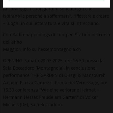
ha trovato risposte alle grandi domande della vita.
Ancora oggi, i suoi giardini sono luoghi che
ispirano le persone a soffermarsi, riflettere e creare
– luoghi in cui letteratura e vita si intrecciano.
Con Radio-happenings di Lumpen Station nel corso
dell’anno
Maggiori info su hessemontagnola.ch
OPENING: Sabato 29.03.2025, ore 16.30 presso la
Sala Boccadoro (Montagnola). In conclusione
performance THE GARDEN di Onzgi & Mansoureh
Aalai in Piazza Camuzzi. Prima del Vernissage, ore
15.30 conferenza "Wie eine verlorene Heimat –
Hermann Hesses Freude am Garten" di Volker
Michels (DE), Sala Boccadoro.