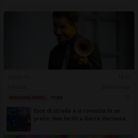
Sabato 05
18.30
Musica
Bellinzonese
Live al Parco
BREAKING NEWS
11:53
Museo Villa dei Cedri
Esce di strada e si rovescia in un
prato: due feriti a Gerra Verzasca