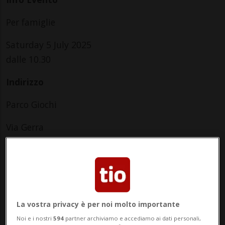
Per famiglie
Saturday 5 July 2025
dalle 10.30
Indirizzo
Parco Giochi
Via Gerra
6760, Faido
Contatti
https://www.profaido.ch
La vostra privacy è per noi molto importante
Noi e i nostri
594
partner archiviamo e accediamo ai dati personali,