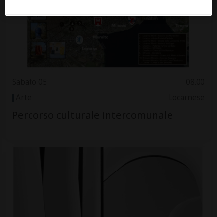
Sabato 05
08.00
Arte
Locarnese
Percorso culturale intercomunale