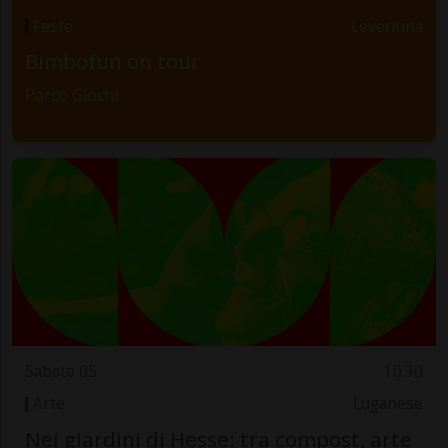
Feste
Leventina
Bimbofun on tour
Parco Giochi
Sabato 05
10.30
Arte
Luganese
Nei giardini di Hesse: tra compost, arte