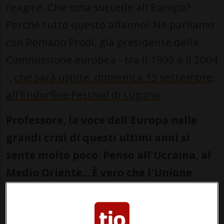
reagire. Che cosa succede all'Europa?
Perché tutto questo affanno? Ne parliamo
con Romano Prodi, già presidente della
Commissione europea - tra il 1999 e il 2004
-,
che sarà ospite, domenica 15 settembre,
all'Endorfine Festival di Lugano
.
Professore, la voce dell'Europa nelle
grandi crisi di questi ultimi anni si
sente molto poco. Penso all'Ucraina, al
Medio Oriente... È vero che l'Unione
europea non ha mai avuto una politica
estera comune ma su questi recenti