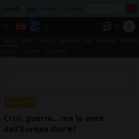
Affitta
Acquista
News
Sport
Focus
Agenda
LAC
People
TioTalk
TICINO
SVIZZERA
DAL MONDO
LUGANO
Crisi, guerre... ma la voce
dell'Europa dov'è?