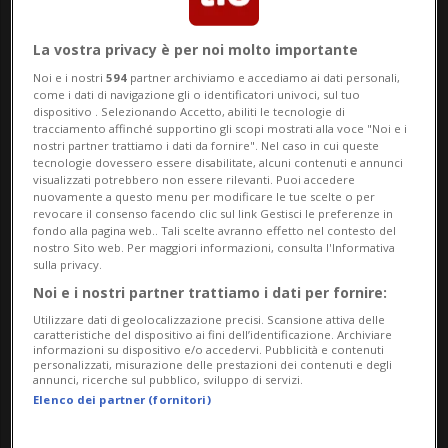
scenari sembra aver smarrito ogni
influenza...
La vostra privacy è per noi molto importante
«L'Europa, purtroppo, proprio non ha
Noi e i nostri
594
partner archiviamo e accediamo ai dati personali,
come i dati di navigazione gli o identificatori univoci, sul tuo
parlato nelle grandi crisi e nella terribile
dispositivo . Selezionando Accetto, abiliti le tecnologie di
tracciamento affinché supportino gli scopi mostrati alla voce "Noi e i
guerra di Ucraina. Hanno mediato la
nostri partner trattiamo i dati da fornire". Nel caso in cui queste
tecnologie dovessero essere disabilitate, alcuni contenuti e annunci
Turchia, l'Arabia Saudita, tanti altri paesi.
visualizzati potrebbero non essere rilevanti. Puoi accedere
nuovamente a questo menu per modificare le tue scelte o per
Ma non c'è stata un'iniziativa collettiva
revocare il consenso facendo clic sul link Gestisci le preferenze in
fondo alla pagina web.. Tali scelte avranno effetto nel contesto del
europea. Tanti viaggi dei singoli leader ma
nostro Sito web. Per maggiori informazioni, consulta l'Informativa
sulla privacy.
nessuna grande proposta europea. E
Noi e i nostri partner trattiamo i dati per fornire:
questa è la cosa che più mi è dispiaciuta
Utilizzare dati di geolocalizzazione precisi. Scansione attiva delle
caratteristiche del dispositivo ai fini dell’identificazione. Archiviare
negli ultimi tempi. Ma andiamo al sodo: se
informazioni su dispositivo e/o accedervi. Pubblicità e contenuti
personalizzati, misurazione delle prestazioni dei contenuti e degli
annunci, ricerche sul pubblico, sviluppo di servizi.
l'Europa mantiene il discorso
Elenco dei partner (fornitori)
dell'unanimità per prendere le grandi