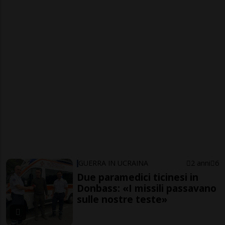
GUERRA IN UCRAINA
2 anni
6
Due paramedici ticinesi in
Donbass: «I missili passavano
sulle nostre teste»