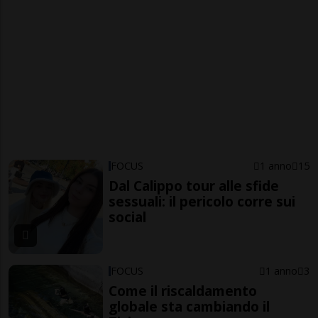
FOCUS
1 anno
15
Dal Calippo tour alle sfide
sessuali: il pericolo corre sui
social
FOCUS
1 anno
3
Come il riscaldamento
globale sta cambiando il