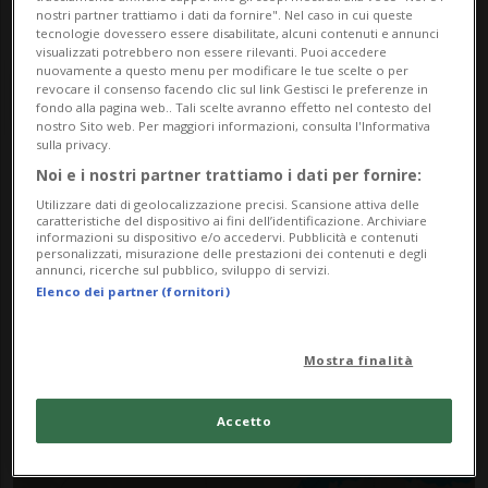
nostri partner trattiamo i dati da fornire". Nel caso in cui queste
tecnologie dovessero essere disabilitate, alcuni contenuti e annunci
visualizzati potrebbero non essere rilevanti. Puoi accedere
nuovamente a questo menu per modificare le tue scelte o per
revocare il consenso facendo clic sul link Gestisci le preferenze in
fondo alla pagina web.. Tali scelte avranno effetto nel contesto del
nostro Sito web. Per maggiori informazioni, consulta l'Informativa
sulla privacy.
Noi e i nostri partner trattiamo i dati per fornire:
Notizie su Volo
Utilizzare dati di geolocalizzazione precisi. Scansione attiva delle
caratteristiche del dispositivo ai fini dell’identificazione. Archiviare
Dirottato
informazioni su dispositivo e/o accedervi. Pubblicità e contenuti
personalizzati, misurazione delle prestazioni dei contenuti e degli
annunci, ricerche sul pubblico, sviluppo di servizi.
Elenco dei partner (fornitori)
Segui le notizie e gli approfondimenti su
Volo Dirottato.
Mostra finalità
Accetto