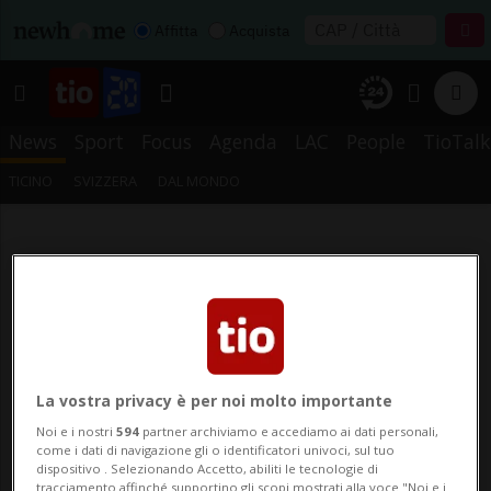
Affitta
Acquista
News
Sport
Focus
Agenda
LAC
People
TioTalk
TICINO
SVIZZERA
DAL MONDO
La vostra privacy è per noi molto importante
Noi e i nostri
594
partner archiviamo e accediamo ai dati personali,
come i dati di navigazione gli o identificatori univoci, sul tuo
dispositivo . Selezionando Accetto, abiliti le tecnologie di
tracciamento affinché supportino gli scopi mostrati alla voce "Noi e i