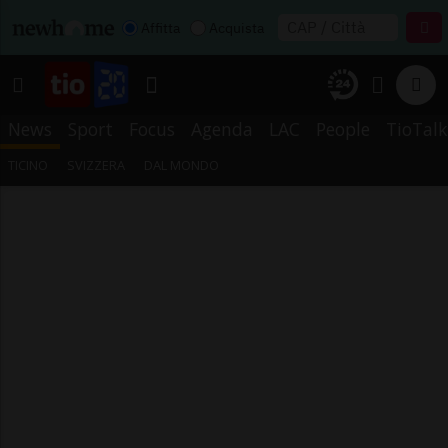
Affitta
Acquista
News
Sport
Focus
Agenda
LAC
People
TioTalk
TICINO
SVIZZERA
DAL MONDO