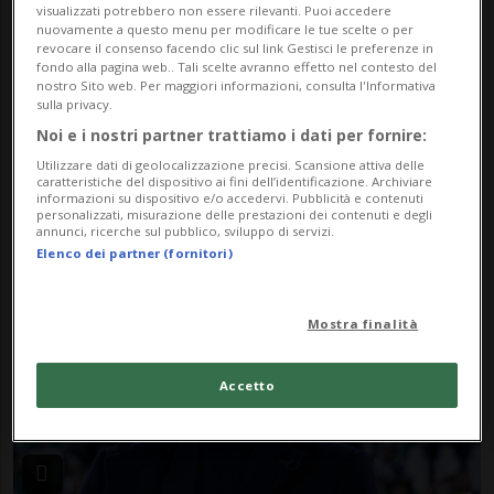
visualizzati potrebbero non essere rilevanti. Puoi accedere
nuovamente a questo menu per modificare le tue scelte o per
revocare il consenso facendo clic sul link Gestisci le preferenze in
fondo alla pagina web.. Tali scelte avranno effetto nel contesto del
nostro Sito web. Per maggiori informazioni, consulta l'Informativa
sulla privacy.
Noi e i nostri partner trattiamo i dati per fornire:
MONDIALE 2026
1 mese
4
2
Utilizzare dati di geolocalizzazione precisi. Scansione attiva delle
Haaland è insaziabile: avanza la
caratteristiche del dispositivo ai fini dell’identificazione. Archiviare
informazioni su dispositivo e/o accedervi. Pubblicità e contenuti
Norvegia
personalizzati, misurazione delle prestazioni dei contenuti e degli
annunci, ricerche sul pubblico, sviluppo di servizi.
Elenco dei partner (fornitori)
Mostra finalità
Accetto