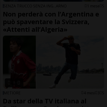
SENZA TRUCCO SENZA ING…ARNO
1 mese
5
Non perderà con l’Argentina e
può spaventare la Svizzera,
«Attenti all’Algeria»
METIORE
4 mesi
3
5
Da star della TV italiana al