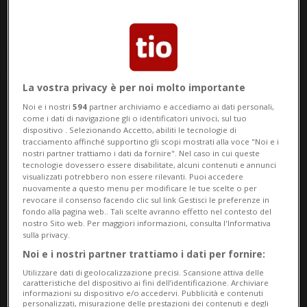
La vostra privacy è per noi molto importante
Noi e i nostri
594
partner archiviamo e accediamo ai dati personali,
Notizie su Trovato
come i dati di navigazione gli o identificatori univoci, sul tuo
dispositivo . Selezionando Accetto, abiliti le tecnologie di
tracciamento affinché supportino gli scopi mostrati alla voce "Noi e i
nostri partner trattiamo i dati da fornire". Nel caso in cui queste
tecnologie dovessero essere disabilitate, alcuni contenuti e annunci
Segui le notizie e gli approfondimenti su
visualizzati potrebbero non essere rilevanti. Puoi accedere
Trovato.
nuovamente a questo menu per modificare le tue scelte o per
revocare il consenso facendo clic sul link Gestisci le preferenze in
fondo alla pagina web.. Tali scelte avranno effetto nel contesto del
nostro Sito web. Per maggiori informazioni, consulta l'Informativa
sulla privacy.
Noi e i nostri partner trattiamo i dati per fornire:
Utilizzare dati di geolocalizzazione precisi. Scansione attiva delle
caratteristiche del dispositivo ai fini dell’identificazione. Archiviare
informazioni su dispositivo e/o accedervi. Pubblicità e contenuti
personalizzati, misurazione delle prestazioni dei contenuti e degli