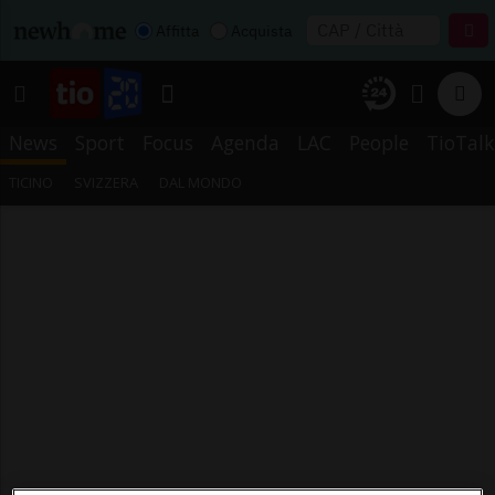
Affitta
Acquista
News
Sport
Focus
Agenda
LAC
People
TioTalk
TICINO
SVIZZERA
DAL MONDO