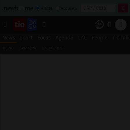
Affitta
Acquista
News
Sport
Focus
Agenda
LAC
People
TioTalk
TICINO
SVIZZERA
DAL MONDO