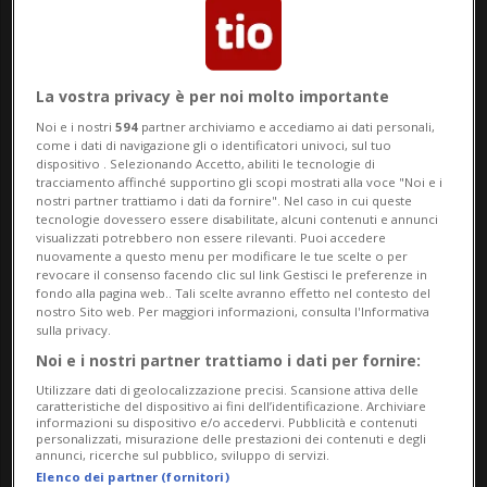
La vostra privacy è per noi molto importante
Noi e i nostri
594
partner archiviamo e accediamo ai dati personali,
come i dati di navigazione gli o identificatori univoci, sul tuo
CANTONE/SVIZZERA
2 sett
17
41
dispositivo . Selezionando Accetto, abiliti le tecnologie di
Bellinzona accende i riflettori,
tracciamento affinché supportino gli scopi mostrati alla voce "Noi e i
nostri partner trattiamo i dati da fornire". Nel caso in cui queste
scatta l’allarme su possibili
tecnologie dovessero essere disabilitate, alcuni contenuti e annunci
visualizzati potrebbero non essere rilevanti. Puoi accedere
accordi tra distributori
nuovamente a questo menu per modificare le tue scelte o per
revocare il consenso facendo clic sul link Gestisci le preferenze in
fondo alla pagina web.. Tali scelte avranno effetto nel contesto del
nostro Sito web. Per maggiori informazioni, consulta l'Informativa
sulla privacy.
Noi e i nostri partner trattiamo i dati per fornire:
Utilizzare dati di geolocalizzazione precisi. Scansione attiva delle
caratteristiche del dispositivo ai fini dell’identificazione. Archiviare
informazioni su dispositivo e/o accedervi. Pubblicità e contenuti
personalizzati, misurazione delle prestazioni dei contenuti e degli
annunci, ricerche sul pubblico, sviluppo di servizi.
Elenco dei partner (fornitori)