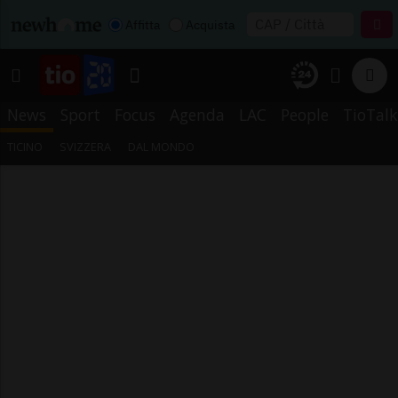
Affitta
Acquista
News
Sport
Focus
Agenda
LAC
People
TioTalk
TICINO
SVIZZERA
DAL MONDO