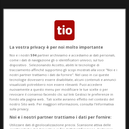
La vostra privacy è per noi molto importante
Notizie su Ruolo
Noi e i nostri
594
partner archiviamo e accediamo ai dati personali,
come i dati di navigazione gli o identificatori univoci, sul tuo
dispositivo . Selezionando Accetto, abiliti le tecnologie di
Segui le notizie e gli approfondimenti su
tracciamento affinché supportino gli scopi mostrati alla voce "Noi e i
nostri partner trattiamo i dati da fornire". Nel caso in cui queste
Ruolo.
tecnologie dovessero essere disabilitate, alcuni contenuti e annunci
visualizzati potrebbero non essere rilevanti. Puoi accedere
nuovamente a questo menu per modificare le tue scelte o per
revocare il consenso facendo clic sul link Gestisci le preferenze in
fondo alla pagina web.. Tali scelte avranno effetto nel contesto del
nostro Sito web. Per maggiori informazioni, consulta l'Informativa
sulla privacy.
Noi e i nostri partner trattiamo i dati per fornire:
Utilizzare dati di geolocalizzazione precisi. Scansione attiva delle