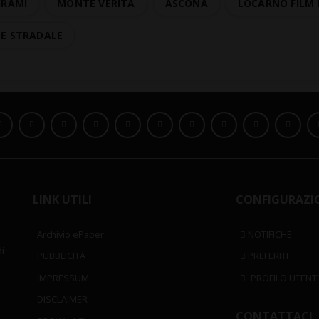
HRAMI
MONTE VERITÀ
ASCONA
LOCARNO FILM 
TE STRADALE
LINK UTILI
CONFIGURAZI
Archivio ePaper
NOTIFICHE
i
PUBBLICITÀ
PREFERITI
IMPRESSUM
PROFILO UTENT
DISCLAIMER
CONTATTACI