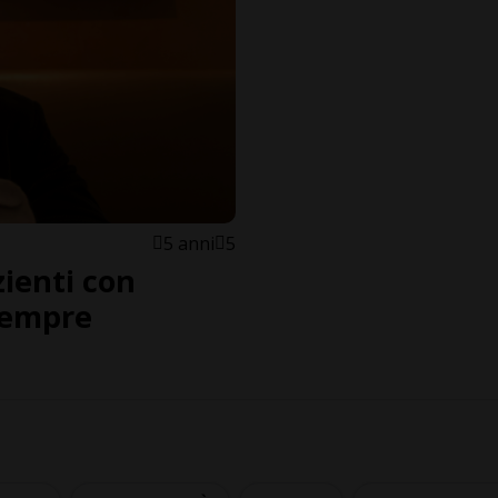
5 anni
5
zienti con
 sempre