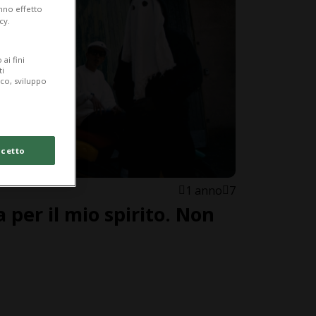
anno effetto
cy.
ai fini
ti
ico, sviluppo
cetto
1 anno
7
a per il mio spirito. Non