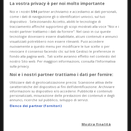
La vostra privacy è per noi molto importante
Noi e i nostri
594
partner archiviamo e accediamo ai dati personali,
come i dati di navigazione gli o identificatori univoci, sul tuo
dispositivo . Selezionando Accetto, abiliti le tecnologie di
tracciamento affinché supportino gli scopi mostrati alla voce "Noi e i
nostri partner trattiamo i dati da fornire". Nel caso in cui queste
tecnologie dovessero essere disabilitate, alcuni contenuti e annunci
visualizzati potrebbero non essere rilevanti. Puoi accedere
nuovamente a questo menu per modificare le tue scelte o per
Notizie su Prima Sfida
revocare il consenso facendo clic sul link Gestisci le preferenze in
fondo alla pagina web.. Tali scelte avranno effetto nel contesto del
nostro Sito web. Per maggiori informazioni, consulta l'Informativa
sulla privacy.
Segui le notizie e gli approfondimenti su
Noi e i nostri partner trattiamo i dati per fornire:
Prima Sfida.
Utilizzare dati di geolocalizzazione precisi. Scansione attiva delle
caratteristiche del dispositivo ai fini dell’identificazione. Archiviare
informazioni su dispositivo e/o accedervi. Pubblicità e contenuti
personalizzati, misurazione delle prestazioni dei contenuti e degli
annunci, ricerche sul pubblico, sviluppo di servizi.
Elenco dei partner (fornitori)
Mostra finalità