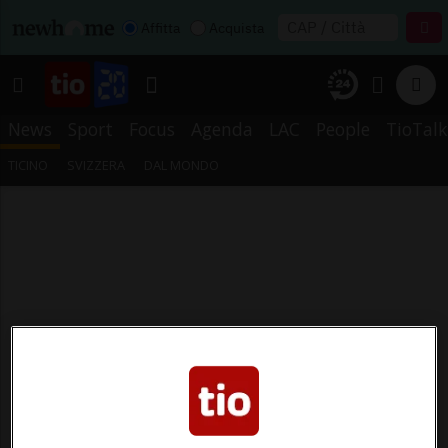
Affitta
Acquista
News
Sport
Focus
Agenda
LAC
People
TioTalk
TICINO
SVIZZERA
DAL MONDO