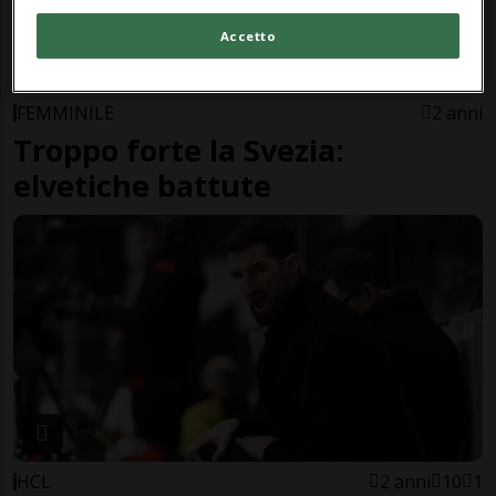
Accetto
FOTOGALLERY
FEMMINILE
2 anni
Troppo forte la Svezia:
elvetiche battute
HCL
2 anni
10
1