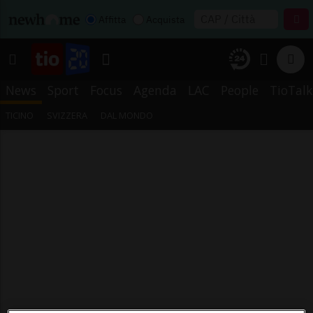
Affitta
Acquista
News
Sport
Focus
Agenda
LAC
People
TioTalk
TICINO
SVIZZERA
DAL MONDO