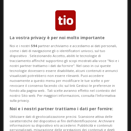
La vostra privacy è per noi molto importante
Noi e i nostri
594
partner archiviamo e accediamo ai dati personali,
Notizie su Presentatore
come i dati di navigazione gli o identificatori univoci, sul tuo
dispositivo . Selezionando Accetto, abiliti le tecnologie di
tracciamento affinché supportino gli scopi mostrati alla voce "Noi e i
nostri partner trattiamo i dati da fornire". Nel caso in cui queste
Segui le notizie e gli approfondimenti su
tecnologie dovessero essere disabilitate, alcuni contenuti e annunci
visualizzati potrebbero non essere rilevanti. Puoi accedere
Presentatore.
nuovamente a questo menu per modificare le tue scelte o per
revocare il consenso facendo clic sul link Gestisci le preferenze in
fondo alla pagina web.. Tali scelte avranno effetto nel contesto del
nostro Sito web. Per maggiori informazioni, consulta l'Informativa
sulla privacy.
Noi e i nostri partner trattiamo i dati per fornire:
Utilizzare dati di geolocalizzazione precisi. Scansione attiva delle
caratteristiche del dispositivo ai fini dell’identificazione. Archiviare
informazioni su dispositivo e/o accedervi. Pubblicità e contenuti
personalizzati, misurazione delle prestazioni dei contenuti e degli