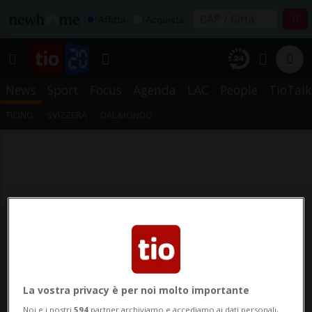
Affitta
Acquista
News
Sport
Focus
Agenda
LAC
People
TioTalk
TICINO
SVIZZERA
DAL MONDO
La vostra privacy è per noi molto importante
Noi e i nostri
594
partner archiviamo e accediamo ai dati personali,