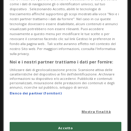
come i dati di navigazione gli o identificatori univoci, sul tuo
dispositivo . Selezionando Accetto, abiliti le tecnologie di
tracciamento affinché supportino gli scopi mostrati alla voce "Noi e i
nostri partner trattiamo i dati da fornire". Nel caso in cui queste
tecnologie dovessero essere disabilitate, alcuni contenuti e annunci
visualizzati potrebbero non essere rilevanti. Puoi accedere
nuovamente a questo menu per modificare le tue scelte o per
revocare il consenso facendo clic sul link Gestisci le preferenze in
fondo alla pagina web.. Tali scelte avranno effetto nel contesto del
Notizie su Prefazione
nostro Sito web. Per maggiori informazioni, consulta l'Informativa
sulla privacy.
Noi e i nostri partner trattiamo i dati per fornire:
Utilizzare dati di geolocalizzazione precisi. Scansione attiva delle
Segui le notizie e gli approfondimenti su
caratteristiche del dispositivo ai fini dell’identificazione. Archiviare
informazioni su dispositivo e/o accedervi. Pubblicità e contenuti
Prefazione.
personalizzati, misurazione delle prestazioni dei contenuti e degli
annunci, ricerche sul pubblico, sviluppo di servizi.
Elenco dei partner (fornitori)
Mostra finalità
Accetto