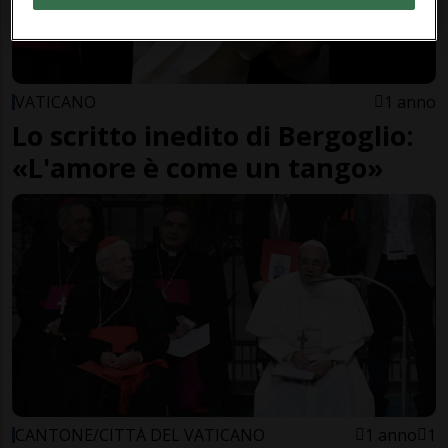
VATICANO
1 anno
Lo scritto inedito di Bergoglio:
«L'amore è come un tango»
CANTONE/CITTÀ DEL VATICANO
1 anno
1