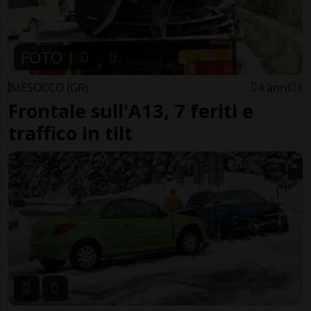
FOTO
MESOCCO (GR)
4 anni
1
Frontale sull'A13, 7 feriti e
traffico in tilt