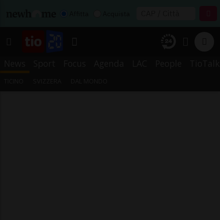
Affitta
Acquista
News
Sport
Focus
Agenda
LAC
People
TioTalk
TICINO
SVIZZERA
DAL MONDO