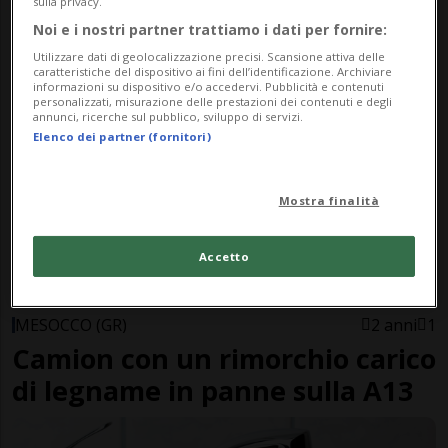
sulla privacy.
MESOCCO (GR)
1 anno
21
Noi e i nostri partner trattiamo i dati per fornire:
Ecco il lupo in autostrada
Utilizzare dati di geolocalizzazione precisi. Scansione attiva delle
caratteristiche del dispositivo ai fini dell’identificazione. Archiviare
informazioni su dispositivo e/o accedervi. Pubblicità e contenuti
personalizzati, misurazione delle prestazioni dei contenuti e degli
annunci, ricerche sul pubblico, sviluppo di servizi.
Elenco dei partner (fornitori)
Mostra finalità
Accetto
MESOCCO (GR)
2 anni
1
Camion con un rimorchio carico
di legname in panne sulla A13