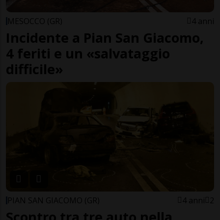
MESOCCO (GR)
4 anni
Incidente a Pian San Giacomo,
4 feriti e un «salvataggio
difficile»
PIAN SAN GIACOMO (GR)
4 anni
2
Scontro tra tre auto nella