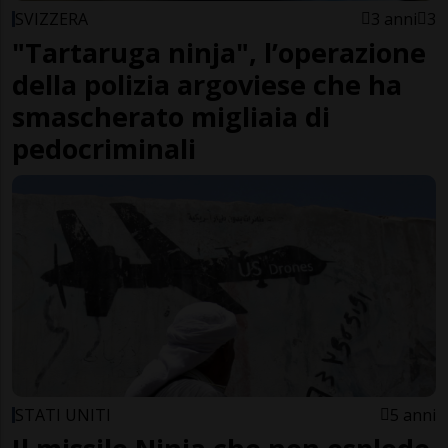
SVIZZERA
3 anni
3
"Tartaruga ninja", l’operazione
della polizia argoviese che ha
smascherato migliaia di
pedocriminali
STATI UNITI
5 anni