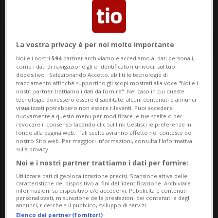
La vostra privacy è per noi molto importante
Noi e i nostri
594
partner archiviamo e accediamo ai dati personali,
come i dati di navigazione gli o identificatori univoci, sul tuo
dispositivo . Selezionando Accetto, abiliti le tecnologie di
Notizie su Ninja
tracciamento affinché supportino gli scopi mostrati alla voce "Noi e i
nostri partner trattiamo i dati da fornire". Nel caso in cui queste
tecnologie dovessero essere disabilitate, alcuni contenuti e annunci
visualizzati potrebbero non essere rilevanti. Puoi accedere
nuovamente a questo menu per modificare le tue scelte o per
Segui le notizie e gli approfondimenti su
revocare il consenso facendo clic sul link Gestisci le preferenze in
Ninja.
fondo alla pagina web.. Tali scelte avranno effetto nel contesto del
nostro Sito web. Per maggiori informazioni, consulta l'Informativa
sulla privacy.
Noi e i nostri partner trattiamo i dati per fornire:
Utilizzare dati di geolocalizzazione precisi. Scansione attiva delle
caratteristiche del dispositivo ai fini dell’identificazione. Archiviare
informazioni su dispositivo e/o accedervi. Pubblicità e contenuti
personalizzati, misurazione delle prestazioni dei contenuti e degli
annunci, ricerche sul pubblico, sviluppo di servizi.
Elenco dei partner (fornitori)