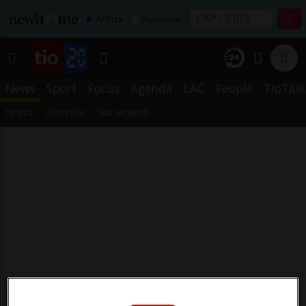
Affitta
Acquista
News
Sport
Focus
Agenda
LAC
People
TioTalk
TICINO
SVIZZERA
DAL MONDO