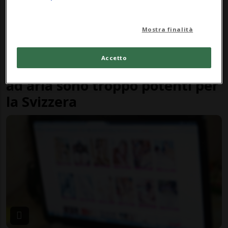
Mostra finalità
SVIZZERA
1 anno
2
Accetto
Attenzione, queste friggitrici
ad aria sono troppo potenti per
la Svizzera