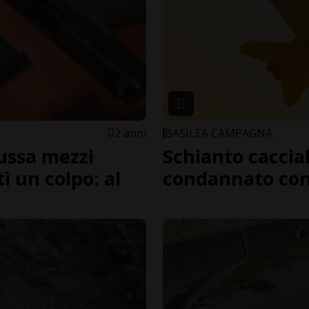
2 anni
BASILEA CAMPAGNA
russa mezzi
Schianto caccia
tì un colpo: al
condannato cont