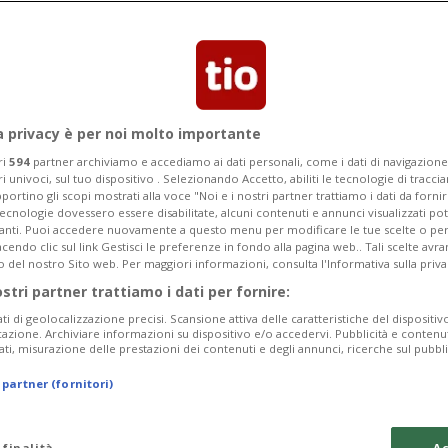
a privacy è per noi molto importante
ri
594
partner archiviamo e accediamo ai dati personali, come i dati di navigazione 
ri univoci, sul tuo dispositivo . Selezionando Accetto, abiliti le tecnologie di tracc
portino gli scopi mostrati alla voce "Noi e i nostri partner trattiamo i dati da fornir
tecnologie dovessero essere disabilitate, alcuni contenuti e annunci visualizzati 
vanti. Puoi accedere nuovamente a questo menu per modificare le tue scelte o per
endo clic sul link Gestisci le preferenze in fondo alla pagina web.. Tali scelte avr
o del nostro Sito web. Per maggiori informazioni, consulta l'Informativa sulla priva
4 mesi
15
13
BASILEA CAMPAGNA
ostri partner trattiamo i dati per fornire:
fende da una
«Donna investi
ati di geolocalizzazione precisi. Scansione attiva delle caratteristiche del dispositivo 
are
autostrada»
icazione. Archiviare informazioni su dispositivo e/o accedervi. Pubblicità e contenu
ati, misurazione delle prestazioni dei contenuti e degli annunci, ricerche sul pubbl
 partner (fornitori)
 finalità
Ac