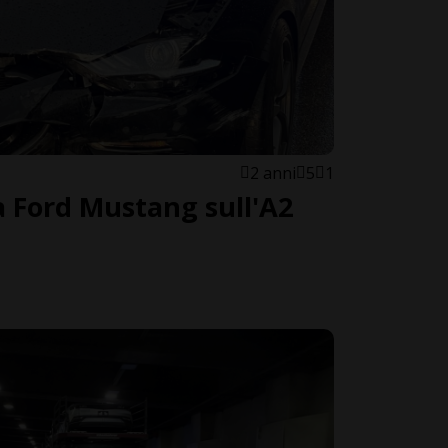
2 anni
5
1
a Ford Mustang sull'A2