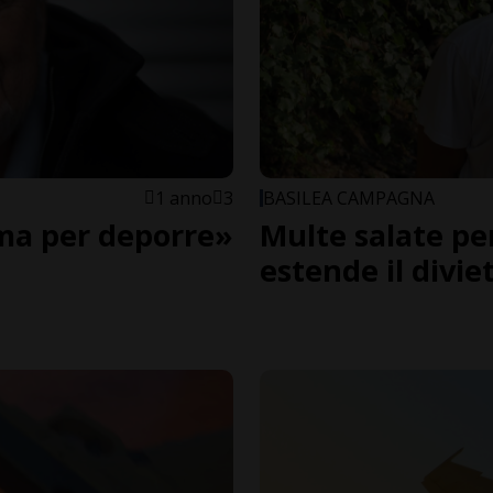
1 anno
3
BASILEA CAMPAGNA
ma per deporre»
Multe salate per
estende il divie