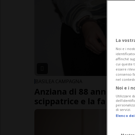
La vostr
Noi e i nost
identificato
affinché sup
cui queste 
essere rile
consenso fac
nel contest
BASILEA CAMPAGNA
Noi e i n
Anziana di 88 anni si di
Utilizzare d
scippatrice e la fa arrest
dell’identif
personalizz
di servizi.
Elenco dei
Mostra