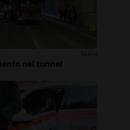
4 anni
ento nel tunnel