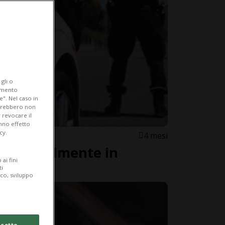
gli o
iamento
e". Nel caso in
potrebbero non
 revocare il
anno effetto
cy.
4 mesi
ta mortalmente in
ai fini
ti
ico, sviluppo
cetto