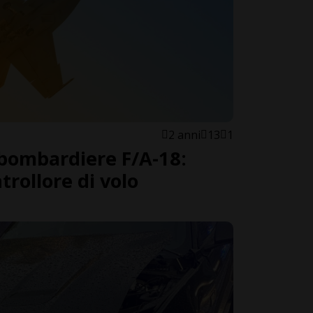
2 anni
13
1
bombardiere F/A-18:
rollore di volo