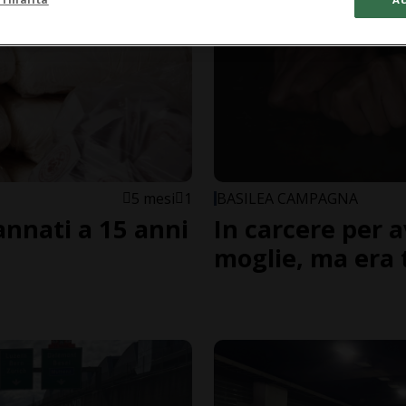
5 mesi
1
BASILEA CAMPAGNA
annati a 15 anni
In carcere per a
moglie, ma era 