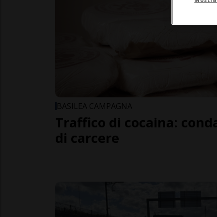
BASILEA CAMPAGNA
Traffico di cocaina: cond
di carcere