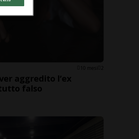
10 mesi
2
ver aggredito l’ex
tutto falso