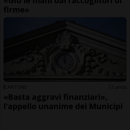
«Giù le mani dai raccoglitori di
firme»
CANTONE
1 anno
«Basta aggravi finanziari»,
l'appello unanime dei Municipi