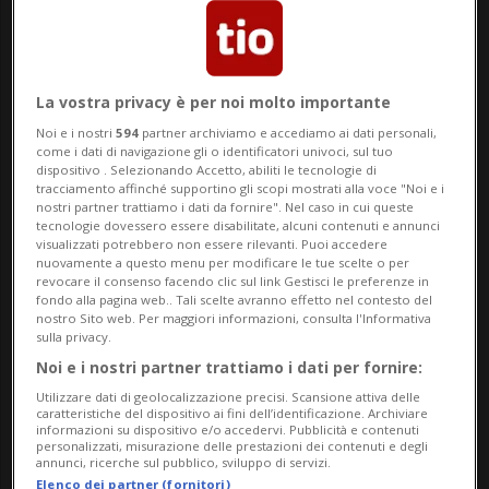
La vostra privacy è per noi molto importante
CANTONE
11 mesi
1
Noi e i nostri
594
partner archiviamo e accediamo ai dati personali,
Il Consiglio di Stato incontra le
come i dati di navigazione gli o identificatori univoci, sul tuo
dispositivo . Selezionando Accetto, abiliti le tecnologie di
sindache e i sindaci dei 100
tracciamento affinché supportino gli scopi mostrati alla voce "Noi e i
Comuni ticinesi
nostri partner trattiamo i dati da fornire". Nel caso in cui queste
tecnologie dovessero essere disabilitate, alcuni contenuti e annunci
visualizzati potrebbero non essere rilevanti. Puoi accedere
nuovamente a questo menu per modificare le tue scelte o per
revocare il consenso facendo clic sul link Gestisci le preferenze in
fondo alla pagina web.. Tali scelte avranno effetto nel contesto del
nostro Sito web. Per maggiori informazioni, consulta l'Informativa
sulla privacy.
Noi e i nostri partner trattiamo i dati per fornire:
Utilizzare dati di geolocalizzazione precisi. Scansione attiva delle
caratteristiche del dispositivo ai fini dell’identificazione. Archiviare
informazioni su dispositivo e/o accedervi. Pubblicità e contenuti
personalizzati, misurazione delle prestazioni dei contenuti e degli
annunci, ricerche sul pubblico, sviluppo di servizi.
Elenco dei partner (fornitori)