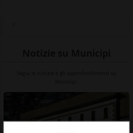
Notizie su Municipi
Segui le notizie e gli approfondimenti su
Municipi.