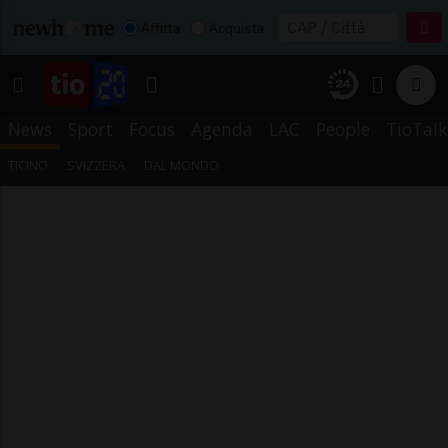
Affitta
Acquista
News
Sport
Focus
Agenda
LAC
People
TioTalk
TICINO
SVIZZERA
DAL MONDO