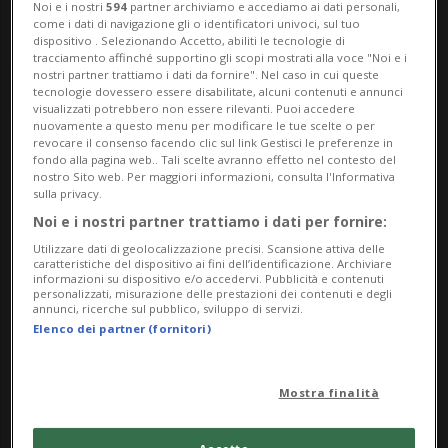
Noi e i nostri
594
partner archiviamo e accediamo ai dati personali,
come i dati di navigazione gli o identificatori univoci, sul tuo
dispositivo . Selezionando Accetto, abiliti le tecnologie di
tracciamento affinché supportino gli scopi mostrati alla voce "Noi e i
nostri partner trattiamo i dati da fornire". Nel caso in cui queste
tecnologie dovessero essere disabilitate, alcuni contenuti e annunci
visualizzati potrebbero non essere rilevanti. Puoi accedere
nuovamente a questo menu per modificare le tue scelte o per
revocare il consenso facendo clic sul link Gestisci le preferenze in
fondo alla pagina web.. Tali scelte avranno effetto nel contesto del
Notizie su Medical
nostro Sito web. Per maggiori informazioni, consulta l'Informativa
sulla privacy.
Humanities
Noi e i nostri partner trattiamo i dati per fornire:
Utilizzare dati di geolocalizzazione precisi. Scansione attiva delle
caratteristiche del dispositivo ai fini dell’identificazione. Archiviare
informazioni su dispositivo e/o accedervi. Pubblicità e contenuti
Segui le notizie e gli approfondimenti su
personalizzati, misurazione delle prestazioni dei contenuti e degli
Medical Humanities.
annunci, ricerche sul pubblico, sviluppo di servizi.
Elenco dei partner (fornitori)
Mostra finalità
Accetto