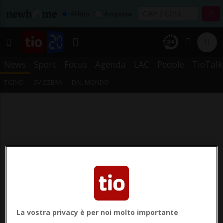
Affitta
Acquista
News
Sport
Focus
Agenda
LAC
People
TioTalk
TICINO
SVIZZERA
DAL MONDO
La vostra privacy è per noi molto importante