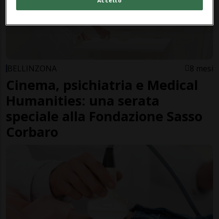
BELLINZONA
8 mesi
Cinema, psichiatria e Medical
Humanities: una serata
speciale alla Fondazione Sasso
Corbaro