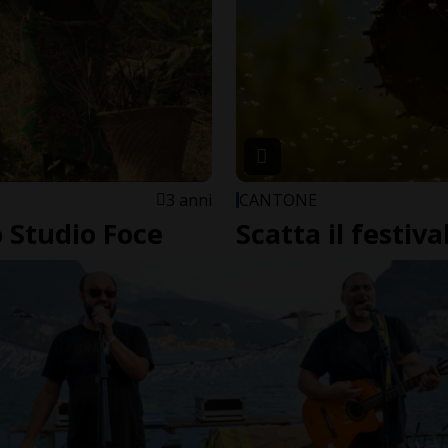
3 anni
CANTONE
o Studio Foce
Scatta il festiva