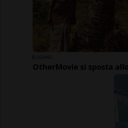
LUGANO
OtherMovie si sposta all