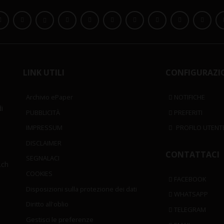
LINK UTILI
CONFIGURAZI
Archivio ePaper
NOTIFICHE
i
PUBBLICITÀ
PREFERITI
IMPRESSUM
PROFILO UTENT
DISCLAIMER
CONTATTACI
SEGNALACI
.ch
COOKIES
FACEBOOK
Disposizioni sulla protezione dei dati
WHATSAPP
Diritto all'oblio
TELEGRAM
Gestisci le preferenze