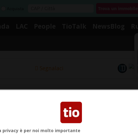
Acquista
nda
LAC
People
TioTalk
NewsBlog
R
Segnalaci
Notizie su Lugano Festival
egui le notizie e gli approfondimenti su Lugano Festiva
a privacy è per noi molto importante