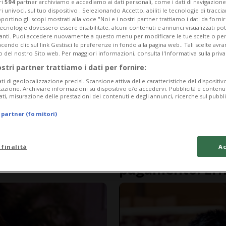
ri
594
partner archiviamo e accediamo ai dati personali, come i dati di navigazione 
ri univoci, sul tuo dispositivo . Selezionando Accetto, abiliti le tecnologie di tracc
portino gli scopi mostrati alla voce "Noi e i nostri partner trattiamo i dati da fornir
tecnologie dovessero essere disabilitate, alcuni contenuti e annunci visualizzati 
vanti. Puoi accedere nuovamente a questo menu per modificare le tue scelte o per
endo clic sul link Gestisci le preferenze in fondo alla pagina web.. Tali scelte avr
o del nostro Sito web. Per maggiori informazioni, consulta l'Informativa sulla priva
ostri partner trattiamo i dati per fornire:
ati di geolocalizzazione precisi. Scansione attiva delle caratteristiche del dispositivo 
icazione. Archiviare informazioni su dispositivo e/o accedervi. Pubblicità e contenu
ati, misurazione delle prestazioni dei contenuti e degli annunci, ricerche sul pubbl
 partner (fornitori)
4 mesi
LUGANO
 finalità
Ac
uove a ritmo di
La nuova formula
pagamento. Erni