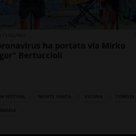
A / LUGANO
coronavirus ha portato via Mirko
gor" Bertuccioli
M FESTIVAL
MONTE VERITÀ
ASCONA
TORRI D
TRADALE