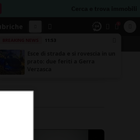
Cerca e trova immobili
1
ubriche
BREAKING NEWS
11:53
Esce di strada e si rovescia in un
prato: due feriti a Gerra
Verzasca
l.