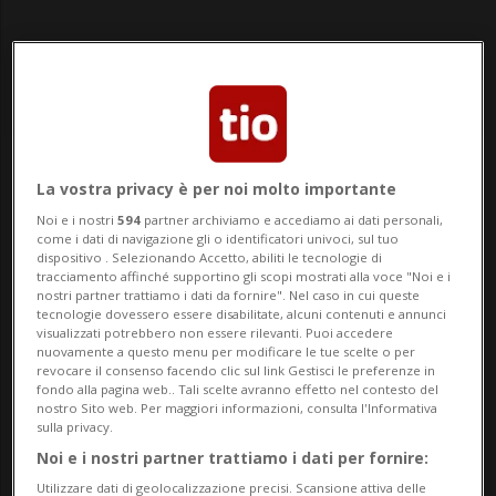
Notizie su Kevin Warsh
La vostra privacy è per noi molto importante
Noi e i nostri
594
partner archiviamo e accediamo ai dati personali,
come i dati di navigazione gli o identificatori univoci, sul tuo
dispositivo . Selezionando Accetto, abiliti le tecnologie di
Segui le notizie e gli approfondimenti su
tracciamento affinché supportino gli scopi mostrati alla voce "Noi e i
nostri partner trattiamo i dati da fornire". Nel caso in cui queste
Kevin Warsh.
tecnologie dovessero essere disabilitate, alcuni contenuti e annunci
visualizzati potrebbero non essere rilevanti. Puoi accedere
nuovamente a questo menu per modificare le tue scelte o per
revocare il consenso facendo clic sul link Gestisci le preferenze in
fondo alla pagina web.. Tali scelte avranno effetto nel contesto del
nostro Sito web. Per maggiori informazioni, consulta l'Informativa
sulla privacy.
Noi e i nostri partner trattiamo i dati per fornire:
Utilizzare dati di geolocalizzazione precisi. Scansione attiva delle