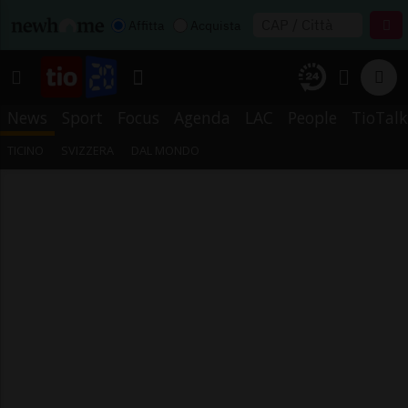
Affitta
Acquista
News
Sport
Focus
Agenda
LAC
People
TioTalk
TICINO
SVIZZERA
DAL MONDO