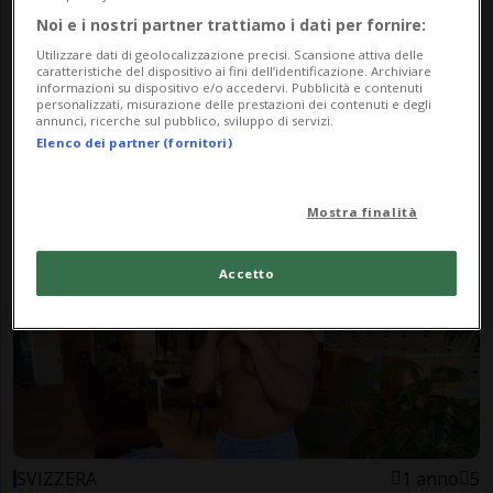
Noi e i nostri partner trattiamo i dati per fornire:
Utilizzare dati di geolocalizzazione precisi. Scansione attiva delle
caratteristiche del dispositivo ai fini dell’identificazione. Archiviare
informazioni su dispositivo e/o accedervi. Pubblicità e contenuti
personalizzati, misurazione delle prestazioni dei contenuti e degli
ZURIGO
1 anno
14
annunci, ricerche sul pubblico, sviluppo di servizi.
Brian non ha paura. «Il carcere
Elenco dei partner (fornitori)
fa crescere, lo consiglio a tutti»
Mostra finalità
Accetto
SVIZZERA
1 anno
5