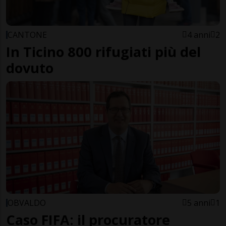
CANTONE
4 anni
2
In Ticino 800 rifugiati più del
dovuto
OBVALDO
5 anni
1
Caso FIFA: il procuratore