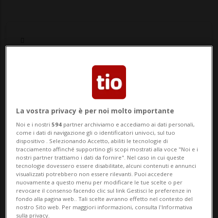
Notizie su Keller
La vostra privacy è per noi molto importante
Segui le notizie e gli approfondimenti su
Noi e i nostri
594
partner archiviamo e accediamo ai dati personali,
Keller.
come i dati di navigazione gli o identificatori univoci, sul tuo
dispositivo . Selezionando Accetto, abiliti le tecnologie di
tracciamento affinché supportino gli scopi mostrati alla voce "Noi e i
nostri partner trattiamo i dati da fornire". Nel caso in cui queste
tecnologie dovessero essere disabilitate, alcuni contenuti e annunci
visualizzati potrebbero non essere rilevanti. Puoi accedere
nuovamente a questo menu per modificare le tue scelte o per
revocare il consenso facendo clic sul link Gestisci le preferenze in
fondo alla pagina web.. Tali scelte avranno effetto nel contesto del
nostro Sito web. Per maggiori informazioni, consulta l'Informativa
sulla privacy.