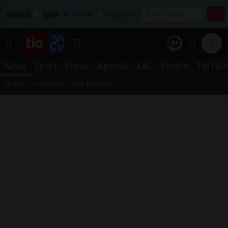
Affitta
Acquista
News
Sport
Focus
Agenda
LAC
People
TioTalk
TICINO
SVIZZERA
DAL MONDO