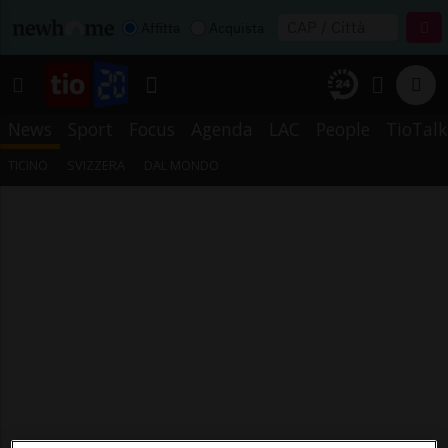
Affitta
Acquista
News
Sport
Focus
Agenda
LAC
People
TioTalk
TICINO
SVIZZERA
DAL MONDO