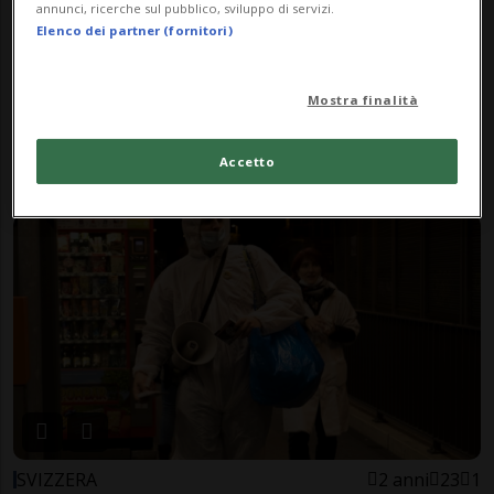
annunci, ricerche sul pubblico, sviluppo di servizi.
Elenco dei partner (fornitori)
Mostra finalità
DANIMARCA
2 anni
2
I danesi fanno scorte,
Accetto
compresse di iodio incluse
SVIZZERA
2 anni
23
1