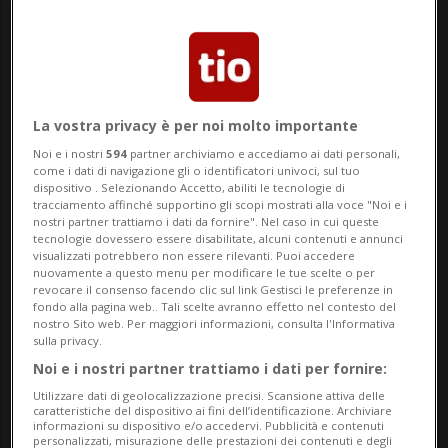
La vostra privacy è per noi molto importante
Noi e i nostri
594
partner archiviamo e accediamo ai dati personali,
Notizie su Iodio
come i dati di navigazione gli o identificatori univoci, sul tuo
dispositivo . Selezionando Accetto, abiliti le tecnologie di
tracciamento affinché supportino gli scopi mostrati alla voce "Noi e i
nostri partner trattiamo i dati da fornire". Nel caso in cui queste
tecnologie dovessero essere disabilitate, alcuni contenuti e annunci
Segui le notizie e gli approfondimenti su
visualizzati potrebbero non essere rilevanti. Puoi accedere
Iodio.
nuovamente a questo menu per modificare le tue scelte o per
revocare il consenso facendo clic sul link Gestisci le preferenze in
fondo alla pagina web.. Tali scelte avranno effetto nel contesto del
nostro Sito web. Per maggiori informazioni, consulta l'Informativa
sulla privacy.
Noi e i nostri partner trattiamo i dati per fornire:
Utilizzare dati di geolocalizzazione precisi. Scansione attiva delle
caratteristiche del dispositivo ai fini dell’identificazione. Archiviare
informazioni su dispositivo e/o accedervi. Pubblicità e contenuti
personalizzati, misurazione delle prestazioni dei contenuti e degli