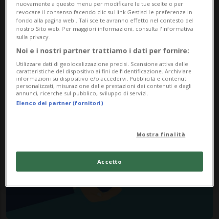
nuovamente a questo menu per modificare le tue scelte o per
revocare il consenso facendo clic sul link Gestisci le preferenze in
fondo alla pagina web.. Tali scelte avranno effetto nel contesto del
nostro Sito web. Per maggiori informazioni, consulta l'Informativa
sulla privacy.
SVIZZERA
2 anni
Noi e i nostri partner trattiamo i dati per fornire:
Federali, inserzioni: i partiti
Utilizzare dati di geolocalizzazione precisi. Scansione attiva delle
caratteristiche del dispositivo ai fini dell’identificazione. Archiviare
abbandonano i giornali
informazioni su dispositivo e/o accedervi. Pubblicità e contenuti
personalizzati, misurazione delle prestazioni dei contenuti e degli
cartacei
annunci, ricerche sul pubblico, sviluppo di servizi.
Elenco dei partner (fornitori)
Mostra finalità
Accetto