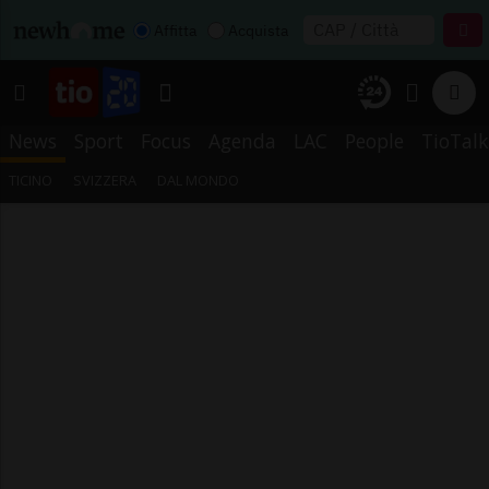
Affitta
Acquista
News
Sport
Focus
Agenda
LAC
People
TioTalk
TICINO
SVIZZERA
DAL MONDO