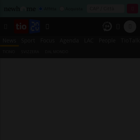
Affitta
Acquista
News
Sport
Focus
Agenda
LAC
People
TioTalk
TICINO
SVIZZERA
DAL MONDO