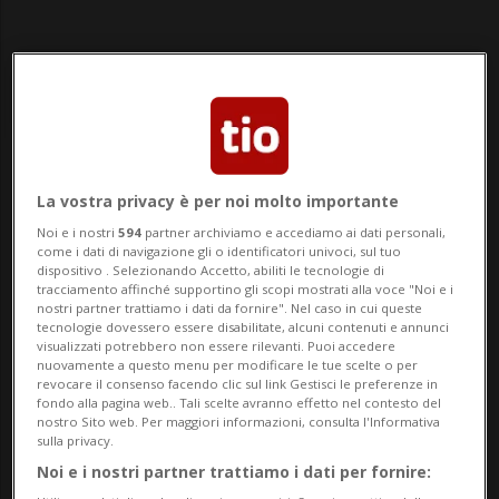
Notizie su Iniezioni
La vostra privacy è per noi molto importante
Noi e i nostri
594
partner archiviamo e accediamo ai dati personali,
come i dati di navigazione gli o identificatori univoci, sul tuo
Segui le notizie e gli approfondimenti su
dispositivo . Selezionando Accetto, abiliti le tecnologie di
tracciamento affinché supportino gli scopi mostrati alla voce "Noi e i
Iniezioni.
nostri partner trattiamo i dati da fornire". Nel caso in cui queste
tecnologie dovessero essere disabilitate, alcuni contenuti e annunci
visualizzati potrebbero non essere rilevanti. Puoi accedere
nuovamente a questo menu per modificare le tue scelte o per
revocare il consenso facendo clic sul link Gestisci le preferenze in
fondo alla pagina web.. Tali scelte avranno effetto nel contesto del
nostro Sito web. Per maggiori informazioni, consulta l'Informativa
sulla privacy.
Noi e i nostri partner trattiamo i dati per fornire: