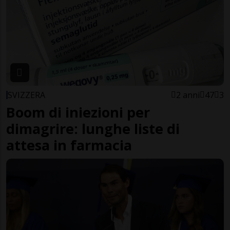
SVIZZERA
2 anni
47
3
Boom di iniezioni per
dimagrire: lunghe liste di
attesa in farmacia