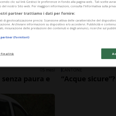
endo clic sul link Gestisci le preferenze in fondo alla pagina web.. Tali scelte avr
o del nostro Sito web. Per maggiori informazioni, consulta l'Informativa sulla priva
ostri partner trattiamo i dati per fornire:
ati di geolocalizzazione precisi. Scansione attiva delle caratteristiche del dispositivo 
icazione. Archiviare informazioni su dispositivo e/o accedervi. Pubblicità e contenu
ati, misurazione delle prestazioni dei contenuti e degli annunci, ricerche sul pubbl
 partner (fornitori)
 finalità
Ac
5 mesi
CANTONE
i senza paura e
“Acque sicure”?