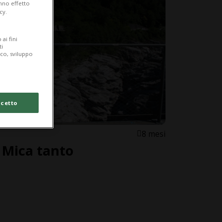
anno effetto
cy.
ai fini
ti
ico, sviluppo
cetto
8 mesi
 Mica tanto