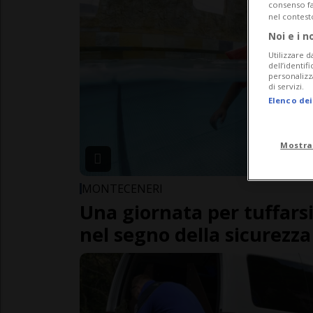
consenso fac
nel contest
Noi e i n
Utilizzare d
dell’identif
personalizz
di servizi.
Elenco dei
Mostra
MONTECENERI
Una giornata per tuffars
nel segno della sicurezza