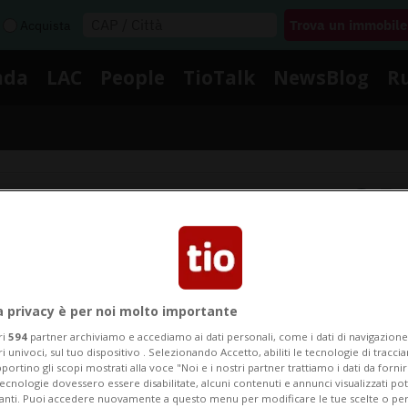
Acquista
nda
LAC
People
TioTalk
NewsBlog
R
Segnalaci
Notizie su Incidenti Acquatic
a privacy è per noi molto importante
ri
594
partner archiviamo e accediamo ai dati personali, come i dati di navigazione 
ui le notizie e gli approfondimenti su Incidenti Acquat
ri univoci, sul tuo dispositivo . Selezionando Accetto, abiliti le tecnologie di tracc
portino gli scopi mostrati alla voce "Noi e i nostri partner trattiamo i dati da fornir
tecnologie dovessero essere disabilitate, alcuni contenuti e annunci visualizzati 
vanti. Puoi accedere nuovamente a questo menu per modificare le tue scelte o per